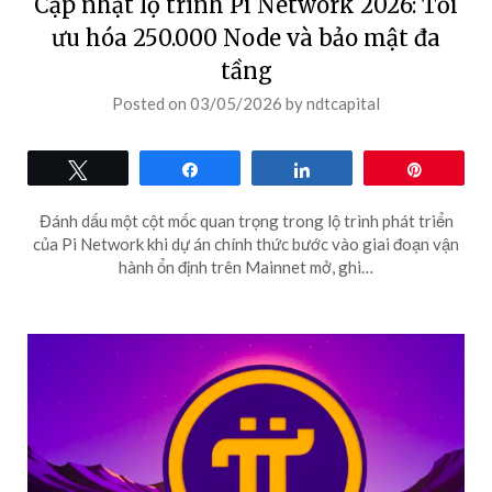
Cập nhật lộ trình Pi Network 2026: Tối
ưu hóa 250.000 Node và bảo mật đa
tầng
Posted on
03/05/2026
by
ndtcapital
Tweet
Share
Share
Pin
Đánh dấu một cột mốc quan trọng trong lộ trình phát triển
của Pi Network khi dự án chính thức bước vào giai đoạn vận
hành ổn định trên Mainnet mở, ghi…