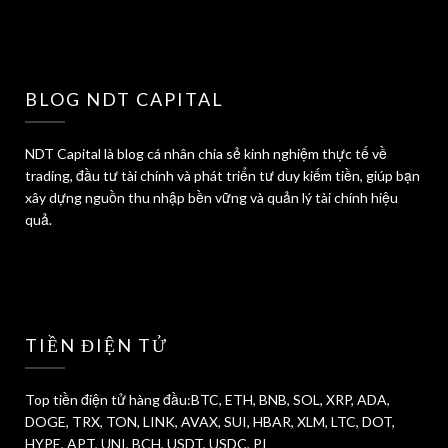
BLOG NDT CAPITAL
NDT Capital là blog cá nhân chia sẻ kinh nghiệm thực tế về
trading, đầu tư tài chính và phát triển tư duy kiếm tiền, giúp bạn
xây dựng nguồn thu nhập bền vững và quản lý tài chính hiệu
quả.
TIỀN ĐIỆN TỬ
Top tiền điện tử hàng đầu:BTC, ETH, BNB, SOL, XRP, ADA,
DOGE, TRX, TON, LINK, AVAX, SUI, HBAR, XLM, LTC, DOT,
HYPE, APT, UNI, BCH, USDT, USDC, PI