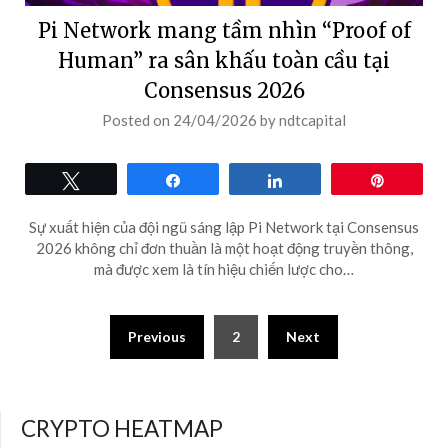
Pi Network mang tầm nhìn “Proof of
Human” ra sân khấu toàn cầu tại
Consensus 2026
Posted on
24/04/2026
by
ndtcapital
Tweet
Share
Share
Pin
Sự xuất hiện của đội ngũ sáng lập Pi Network tại Consensus
2026 không chỉ đơn thuần là một hoạt động truyền thông,
mà được xem là tín hiệu chiến lược cho…
Posts
Previous
2
Next
pagination
CRYPTO HEATMAP