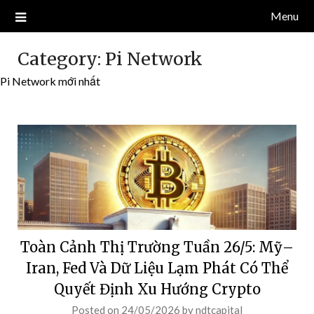
Skip
Menu
Blog về thị trường crypto, tiền điện tử, tiền mã hoá, công nghệ
NDT CAPITAL | BLOG TIỀN
to
blockchain.
content
ĐIỆN TỬ CRYPTO
Category:
Pi Network
Pi Network mới nhất
Toàn Cảnh Thị Trường Tuần 26/5: Mỹ–
Iran, Fed Và Dữ Liệu Lạm Phát Có Thể
Quyết Định Xu Hướng Crypto
Posted on
24/05/2026
by
ndtcapital