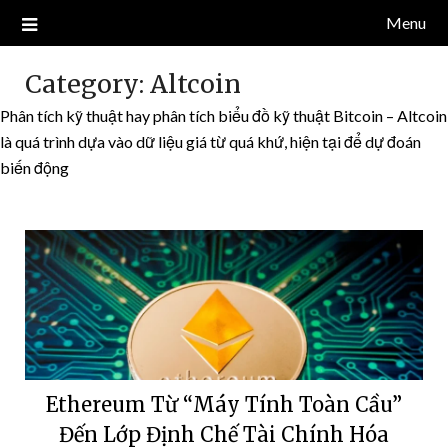
Skip
Menu
Blog về thị trường crypto, tiền điện tử, tiền mã hoá, công nghệ
NDT CAPITAL | BLOG TIỀN
to
blockchain.
content
ĐIỆN TỬ CRYPTO
Category:
Altcoin
Phân tích kỹ thuật hay phân tích biểu đồ kỹ thuật Bitcoin – Altcoin
là quá trình dựa vào dữ liệu giá từ quá khứ, hiện tại để dự đoán
biến động
Ethereum Từ “Máy Tính Toàn Cầu”
Đến Lớp Định Chế Tài Chính Hóa