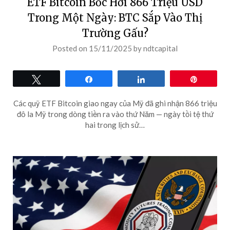
ETF Bitcoin Bốc Hơi 866 Triệu USD
Trong Một Ngày: BTC Sắp Vào Thị
Trường Gấu?
Posted on
15/11/2025
by
ndtcapital
Tweet
Share
Share
Pin
Các quỹ ETF Bitcoin giao ngay của Mỹ đã ghi nhận 866 triệu
đô la Mỹ trong dòng tiền ra vào thứ Năm — ngày tồi tệ thứ
hai trong lịch sử…