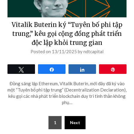
Vitalik Buterin ký “Tuyên bố phi tập
trung,” kêu gọi cộng đồng phát triển
độc lập khỏi trung gian
Posted on
13/11/2025
by
ndtcapital
Tweet
Share
Share
Pin
Đồng sáng lập Ethereum, Vitalik Buterin, mới đây đã ký vào
một “Tuyên bố phi tập trung” (Decentralization Declaration),
kêu gọi các nhà phát triển blockchain duy trì tinh thần không
phụ…
Posts
1
Next
pagination