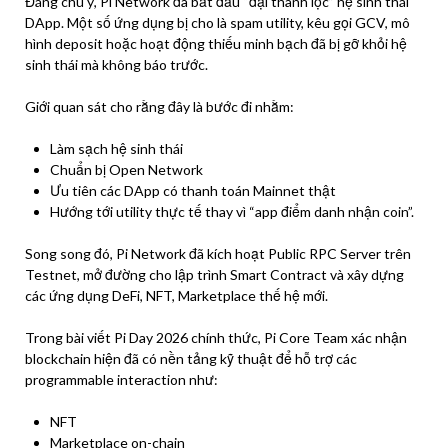
Đáng chú ý, Pi Network đã bắt đầu “đại thanh lọc” hệ sinh thái
DApp. Một số ứng dụng bị cho là spam utility, kêu gọi GCV, mô
hình deposit hoặc hoạt động thiếu minh bạch đã bị gỡ khỏi hệ
sinh thái mà không báo trước.
Giới quan sát cho rằng đây là bước đi nhằm:
Làm sạch hệ sinh thái
Chuẩn bị Open Network
Ưu tiên các DApp có thanh toán Mainnet thật
Hướng tới utility thực tế thay vì “app điểm danh nhận coin”.
Song song đó, Pi Network đã kích hoạt Public RPC Server trên
Testnet, mở đường cho lập trình Smart Contract và xây dựng
các ứng dụng DeFi, NFT, Marketplace thế hệ mới.
Trong bài viết Pi Day 2026 chính thức, Pi Core Team xác nhận
blockchain hiện đã có nền tảng kỹ thuật để hỗ trợ các
programmable interaction như:
NFT
Marketplace on-chain