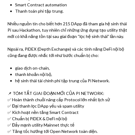
Smart Contract automation
Thanh toán phi tập trung.
Nhiều nguồn tin cho biết hơn 215 DApp đã tham gia hệ sinh thái
Pi sau Hackathon, tuy nhiên chỉ những ứng dụng tạo utility thật
mới có khả năng tồn tại sau giai đoạn “lọc hệ sinh thái” lần này.
Ngoài ra, PiDEX (Depth Exchange) và các tính năng DeFi nội bộ
cũng đang được nhắc tới như bước chuẩn bị cho:
giao dịch on-chain,
thanh khoản nội bộ,
hệ sinh thái tài chính phi tập trung của Pi Network.
📌 TÓM TẮT GIAI ĐOẠN MỚI CỦA PI NETWORK:
✅ Hoàn thành chuỗi nâng cấp Protocol lớn nhất lịch sử
✅ Đại thanh lọc DApp yếu và spam utility
✅ Kích hoạt nền tảng Smart Contract
✅ Chuẩn bị PiDEX & DeFi nội bộ
✅ Đẩy mạnh utility Mainnet thực tế
✅ Tăng tốc hướng tới Open Network toàn diện.