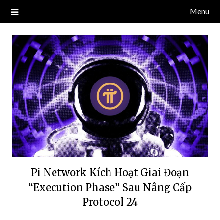
Skip
Menu
Blog về thị trường crypto, tiền điện tử, tiền mã hoá, công nghệ
NDT CAPITAL | BLOG TIỀN
to
blockchain.
content
ĐIỆN TỬ CRYPTO
Pi Network Kích Hoạt Giai Đoạn
“Execution Phase” Sau Nâng Cấp
Protocol 24