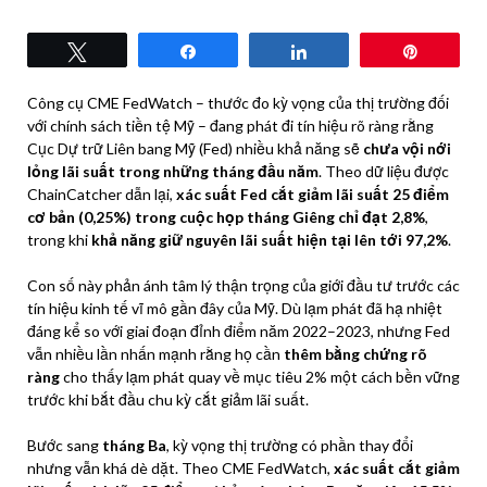
Tweet
Share
Share
Pin
Công cụ CME FedWatch – thước đo kỳ vọng của thị trường đối
với chính sách tiền tệ Mỹ – đang phát đi tín hiệu rõ ràng rằng
Cục Dự trữ Liên bang Mỹ (Fed) nhiều khả năng sẽ
chưa vội nới
lỏng lãi suất trong những tháng đầu năm
. Theo dữ liệu được
ChainCatcher dẫn lại,
xác suất Fed cắt giảm lãi suất 25 điểm
cơ bản (0,25%) trong cuộc họp tháng Giêng chỉ đạt 2,8%
,
trong khi
khả năng giữ nguyên lãi suất hiện tại lên tới 97,2%
.
Con số này phản ánh tâm lý thận trọng của giới đầu tư trước các
tín hiệu kinh tế vĩ mô gần đây của Mỹ. Dù lạm phát đã hạ nhiệt
đáng kể so với giai đoạn đỉnh điểm năm 2022–2023, nhưng Fed
vẫn nhiều lần nhấn mạnh rằng họ cần
thêm bằng chứng rõ
ràng
cho thấy lạm phát quay về mục tiêu 2% một cách bền vững
trước khi bắt đầu chu kỳ cắt giảm lãi suất.
Bước sang
tháng Ba
, kỳ vọng thị trường có phần thay đổi
nhưng vẫn khá dè dặt. Theo CME FedWatch,
xác suất cắt giảm