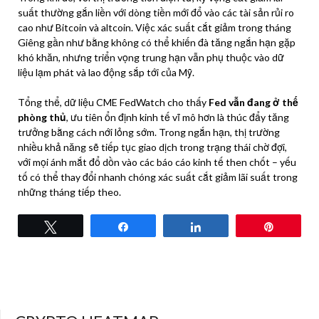
suất thường gắn liền với dòng tiền mới đổ vào các tài sản rủi ro
cao như Bitcoin và altcoin. Việc xác suất cắt giảm trong tháng
Giêng gần như bằng không có thể khiến đà tăng ngắn hạn gặp
khó khăn, nhưng triển vọng trung hạn vẫn phụ thuộc vào dữ
liệu lạm phát và lao động sắp tới của Mỹ.
Tổng thể, dữ liệu CME FedWatch cho thấy
Fed vẫn đang ở thế
phòng thủ
, ưu tiên ổn định kinh tế vĩ mô hơn là thúc đẩy tăng
trưởng bằng cách nới lỏng sớm. Trong ngắn hạn, thị trường
nhiều khả năng sẽ tiếp tục giao dịch trong trạng thái chờ đợi,
với mọi ánh mắt đổ dồn vào các báo cáo kinh tế then chốt – yếu
tố có thể thay đổi nhanh chóng xác suất cắt giảm lãi suất trong
những tháng tiếp theo.
Tweet
Share
Share
Pin