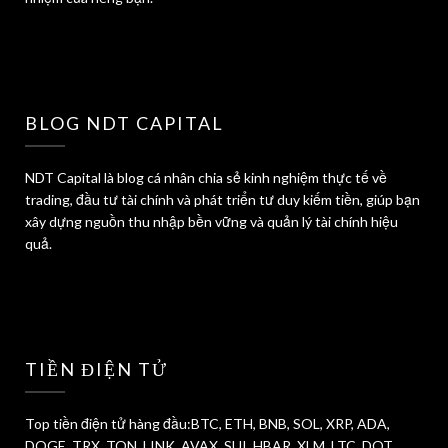
BLOG NDT CAPITAL
NDT Capital là blog cá nhân chia sẻ kinh nghiệm thực tế về
trading, đầu tư tài chính và phát triển tư duy kiếm tiền, giúp bạn
xây dựng nguồn thu nhập bền vững và quản lý tài chính hiệu
quả.
TIỀN ĐIỆN TỬ
Top tiền điện tử hàng đầu:BTC, ETH, BNB, SOL, XRP, ADA,
DOGE, TRX, TON, LINK, AVAX, SUI, HBAR, XLM, LTC, DOT,