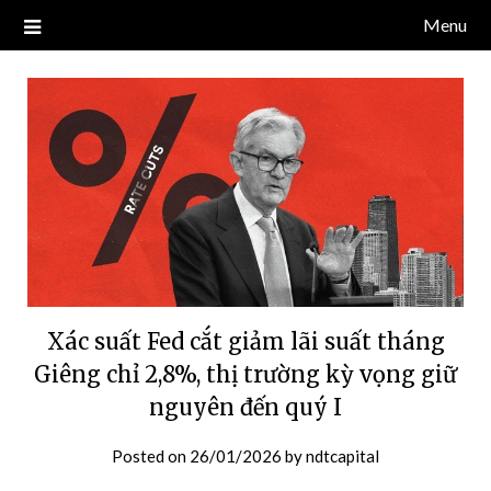
Skip
Menu
Blog về thị trường crypto, tiền điện tử, tiền mã hoá, công nghệ
NDT CAPITAL | BLOG TIỀN
to
blockchain.
content
ĐIỆN TỬ CRYPTO
Xác suất Fed cắt giảm lãi suất tháng
Giêng chỉ 2,8%, thị trường kỳ vọng giữ
nguyên đến quý I
Posted on
26/01/2026
by
ndtcapital