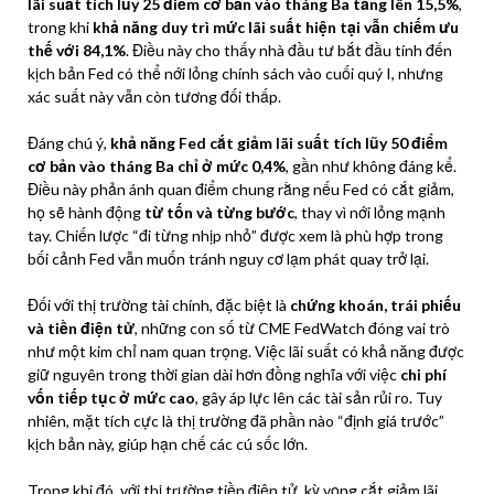
lãi suất tích lũy 25 điểm cơ bản vào tháng Ba tăng lên 15,5%
,
trong khi
khả năng duy trì mức lãi suất hiện tại vẫn chiếm ưu
thế với 84,1%
. Điều này cho thấy nhà đầu tư bắt đầu tính đến
kịch bản Fed có thể nới lỏng chính sách vào cuối quý I, nhưng
xác suất này vẫn còn tương đối thấp.
Đáng chú ý,
khả năng Fed cắt giảm lãi suất tích lũy 50 điểm
cơ bản vào tháng Ba chỉ ở mức 0,4%
, gần như không đáng kể.
Điều này phản ánh quan điểm chung rằng nếu Fed có cắt giảm,
họ sẽ hành động
từ tốn và từng bước
, thay vì nới lỏng mạnh
tay. Chiến lược “đi từng nhịp nhỏ” được xem là phù hợp trong
bối cảnh Fed vẫn muốn tránh nguy cơ lạm phát quay trở lại.
Đối với thị trường tài chính, đặc biệt là
chứng khoán, trái phiếu
và tiền điện tử
, những con số từ CME FedWatch đóng vai trò
như một kim chỉ nam quan trọng. Việc lãi suất có khả năng được
giữ nguyên trong thời gian dài hơn đồng nghĩa với việc
chi phí
vốn tiếp tục ở mức cao
, gây áp lực lên các tài sản rủi ro. Tuy
nhiên, mặt tích cực là thị trường đã phần nào “định giá trước”
kịch bản này, giúp hạn chế các cú sốc lớn.
Trong khi đó, với thị trường tiền điện tử, kỳ vọng cắt giảm lãi