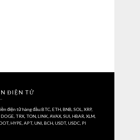
ỀN ĐIỆN TỬ
iền điện tử hàng đầu:BTC, ETH, BNB, SOL, XRP,
 DOGE, TRX, TON, LINK, AVAX, SUI, HBAR, XLM,
 DOT, HYPE, APT, UNI, BCH, USDT, USDC, PI