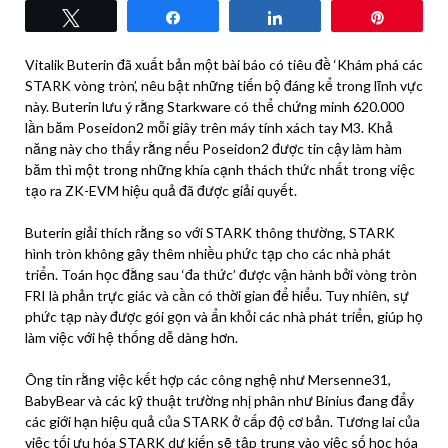
Tweet
Share
Share
Pin
Vitalik Buterin đã xuất bản một bài báo có tiêu đề ‘Khám phá các
STARK vòng tròn’, nêu bật những tiến bộ đáng kể trong lĩnh vực
này. Buterin lưu ý rằng Starkware có thể chứng minh 620.000
lần băm Poseidon2 mỗi giây trên máy tính xách tay M3. Khả
năng này cho thấy rằng nếu Poseidon2 được tin cậy làm hàm
băm thì một trong những khía cạnh thách thức nhất trong việc
tạo ra ZK-EVM hiệu quả đã được giải quyết.
Buterin giải thích rằng so với STARK thông thường, STARK
hình tròn không gây thêm nhiều phức tạp cho các nhà phát
triển. Toán học đằng sau ‘đa thức’ được vận hành bởi vòng tròn
FRI là phản trực giác và cần có thời gian để hiểu. Tuy nhiên, sự
phức tạp này được gói gọn và ẩn khỏi các nhà phát triển, giúp họ
làm việc với hệ thống dễ dàng hơn.
Ông tin rằng việc kết hợp các công nghệ như Mersenne31,
BabyBear và các kỹ thuật trường nhị phân như Binius đang đẩy
các giới hạn hiệu quả của STARK ở cấp độ cơ bản. Tương lai của
việc tối ưu hóa STARK dự kiến ​​sẽ tập trung vào việc số học hóa