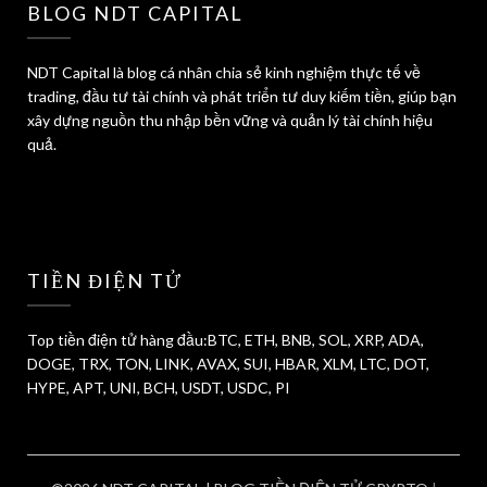
BLOG NDT CAPITAL
NDT Capital là blog cá nhân chia sẻ kinh nghiệm thực tế về
trading, đầu tư tài chính và phát triển tư duy kiếm tiền, giúp bạn
xây dựng nguồn thu nhập bền vững và quản lý tài chính hiệu
quả.
TIỀN ĐIỆN TỬ
Top tiền điện tử hàng đầu:BTC, ETH, BNB, SOL, XRP, ADA,
DOGE, TRX, TON, LINK, AVAX, SUI, HBAR, XLM, LTC, DOT,
HYPE, APT, UNI, BCH, USDT, USDC, PI