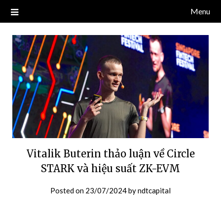
Skip
Menu
Blog về thị trường crypto, tiền điện tử, tiền mã hoá, công nghệ
NDT CAPITAL | BLOG TIỀN
to
blockchain.
content
ĐIỆN TỬ CRYPTO
Vitalik Buterin thảo luận về Circle
STARK và hiệu suất ZK-EVM
Posted on
23/07/2024
by
ndtcapital