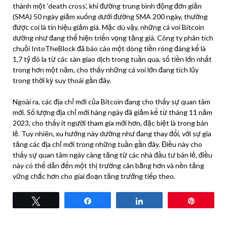
thành một ‘death cross’, khi đường trung bình động đơn giản
(SMA) 50 ngày giảm xuống dưới đường SMA 200 ngày, thường
được coi là tín hiệu giảm giá. Mặc dù vậy, những cá voi Bitcoin
dường như đang thể hiện triển vọng tăng giá. Công ty phân tích
chuỗi IntoTheBlock đã báo cáo một dòng tiền ròng đáng kể là
1,7 tỷ đô la từ các sàn giao dịch trong tuần qua, số tiền lớn nhất
trong hơn một năm, cho thấy những cá voi lớn đang tích lũy
trong thời kỳ suy thoái gần đây.
Ngoài ra, các địa chỉ mới của Bitcoin đang cho thấy sự quan tâm
mới. Số lượng địa chỉ mới hàng ngày đã giảm kể từ tháng 11 năm
2023, cho thấy ít người tham gia mới hơn, đặc biệt là trong bán
lẻ. Tuy nhiên, xu hướng này dường như đang thay đổi, với sự gia
tăng các địa chỉ mới trong những tuần gần đây. Điều này cho
thấy sự quan tâm ngày càng tăng từ các nhà đầu tư bán lẻ, điều
này có thể dẫn đến một thị trường cân bằng hơn và nền tảng
vững chắc hơn cho giai đoạn tăng trưởng tiếp theo.
Tweet
Share
Share
Pin