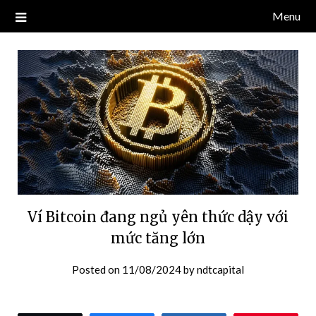
Skip
Menu
Blog về thị trường crypto, tiền điện tử, tiền mã hoá, công nghệ
NDT CAPITAL | BLOG TIỀN
to
blockchain.
content
ĐIỆN TỬ CRYPTO
Ví Bitcoin đang ngủ yên thức dậy với
mức tăng lớn
Posted on
11/08/2024
by
ndtcapital