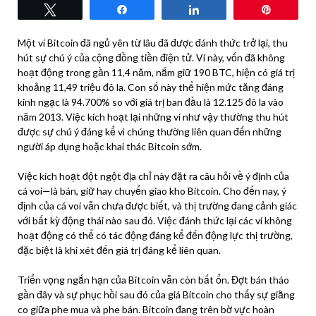
Tweet
Share
Share
Pin
Một ví Bitcoin đã ngủ yên từ lâu đã được đánh thức trở lại, thu
hút sự chú ý của cộng đồng tiền điện tử. Ví này, vốn đã không
hoạt động trong gần 11,4 năm, nắm giữ 190 BTC, hiện có giá trị
khoảng 11,49 triệu đô la. Con số này thể hiện mức tăng đáng
kinh ngạc là 94.700% so với giá trị ban đầu là 12.125 đô la vào
năm 2013. Việc kích hoạt lại những ví như vậy thường thu hút
được sự chú ý đáng kể vì chúng thường liên quan đến những
người áp dụng hoặc khai thác Bitcoin sớm.
Việc kích hoạt đột ngột địa chỉ này đặt ra câu hỏi về ý định của
cá voi—là bán, giữ hay chuyển giao kho Bitcoin. Cho đến nay, ý
định của cá voi vẫn chưa được biết, và thị trường đang cảnh giác
với bất kỳ động thái nào sau đó. Việc đánh thức lại các ví không
hoạt động có thể có tác động đáng kể đến động lực thị trường,
đặc biệt là khi xét đến giá trị đáng kể liên quan.
Triển vọng ngắn hạn của Bitcoin vẫn còn bất ổn. Đợt bán tháo
gần đây và sự phục hồi sau đó của giá Bitcoin cho thấy sự giằng
co giữa phe mua và phe bán. Bitcoin đang trên bờ vực hoàn