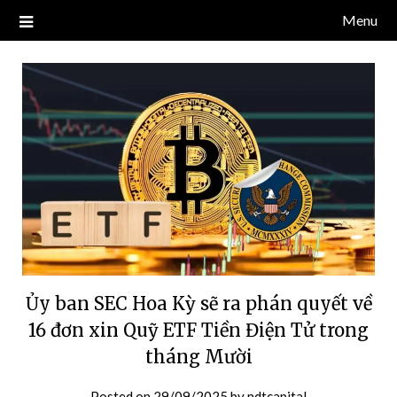
Skip
Menu
Blog về thị trường crypto, tiền điện tử, tiền mã hoá, công nghệ
NDT CAPITAL | BLOG TIỀN
to
blockchain.
content
ĐIỆN TỬ CRYPTO
Ủy ban SEC Hoa Kỳ sẽ ra phán quyết về
16 đơn xin Quỹ ETF Tiền Điện Tử trong
tháng Mười
Posted on
29/09/2025
by
ndtcapital