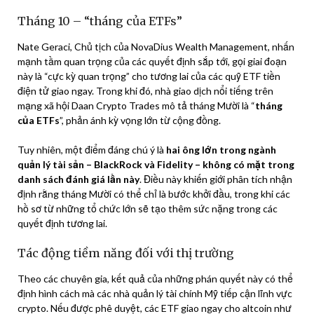
Tháng 10 – “tháng của ETFs”
Nate Geraci, Chủ tịch của NovaDius Wealth Management, nhấn
mạnh tầm quan trọng của các quyết định sắp tới, gọi giai đoạn
này là “cực kỳ quan trọng” cho tương lai của các quỹ ETF tiền
điện tử giao ngay. Trong khi đó, nhà giao dịch nổi tiếng trên
mạng xã hội Daan Crypto Trades mô tả tháng Mười là “
tháng
của ETFs
”, phản ánh kỳ vọng lớn từ cộng đồng.
Tuy nhiên, một điểm đáng chú ý là
hai ông lớn trong ngành
quản lý tài sản – BlackRock và Fidelity – không có mặt trong
danh sách đánh giá lần này
. Điều này khiến giới phân tích nhận
định rằng tháng Mười có thể chỉ là bước khởi đầu, trong khi các
hồ sơ từ những tổ chức lớn sẽ tạo thêm sức nặng trong các
quyết định tương lai.
Tác động tiềm năng đối với thị trường
Theo các chuyên gia, kết quả của những phán quyết này có thể
định hình cách mà các nhà quản lý tài chính Mỹ tiếp cận lĩnh vực
crypto. Nếu được phê duyệt, các ETF giao ngay cho altcoin như