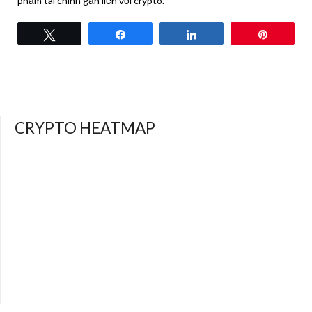
phẩm tài chính gắn liền với crypto.
Tweet
Share
Share
Pin
CRYPTO HEATMAP