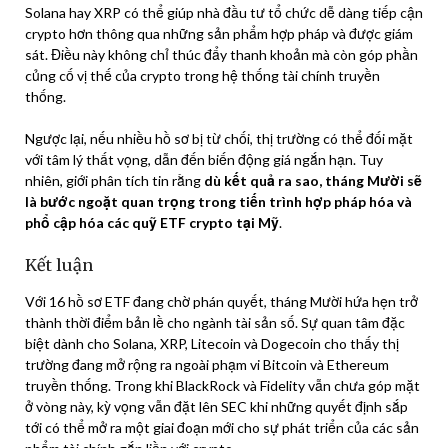
Solana hay XRP có thể giúp nhà đầu tư tổ chức dễ dàng tiếp cận
crypto hơn thông qua những sản phẩm hợp pháp và được giám
sát. Điều này không chỉ thúc đẩy thanh khoản mà còn góp phần
củng cố vị thế của crypto trong hệ thống tài chính truyền
thống.
Ngược lại, nếu nhiều hồ sơ bị từ chối, thị trường có thể đối mặt
với tâm lý thất vọng, dẫn đến biến động giá ngắn hạn. Tuy
nhiên, giới phân tích tin rằng
dù kết quả ra sao, tháng Mười sẽ
là bước ngoặt quan trọng trong tiến trình hợp pháp hóa và
phổ cập hóa các quỹ ETF crypto tại Mỹ
.
Kết luận
Với 16 hồ sơ ETF đang chờ phán quyết, tháng Mười hứa hẹn trở
thành thời điểm bản lề cho ngành tài sản số. Sự quan tâm đặc
biệt dành cho Solana, XRP, Litecoin và Dogecoin cho thấy thị
trường đang mở rộng ra ngoài phạm vi Bitcoin và Ethereum
truyền thống. Trong khi BlackRock và Fidelity vẫn chưa góp mặt
ở vòng này, kỳ vọng vẫn đặt lên SEC khi những quyết định sắp
tới có thể mở ra một giai đoạn mới cho sự phát triển của các sản