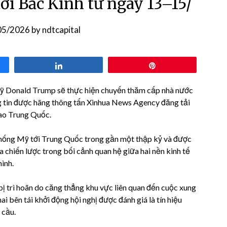
ới Bắc Kinh từ ngày 13–15/
05/2026
by
ndtcapital
Share
Pin
ỹ Donald Trump sẽ thực hiện chuyến thăm cấp nhà nước
ng tin được hãng thông tấn Xinhua News Agency đăng tải
iao Trung Quốc.
thống Mỹ tới Trung Quốc trong gần một thập kỷ và được
 chiến lược trong bối cảnh quan hệ giữa hai nền kinh tế
hình.
ị trì hoãn do căng thẳng khu vực liên quan đến cuộc xung
ai bên tái khởi động hội nghị được đánh giá là tín hiệu
 cầu.