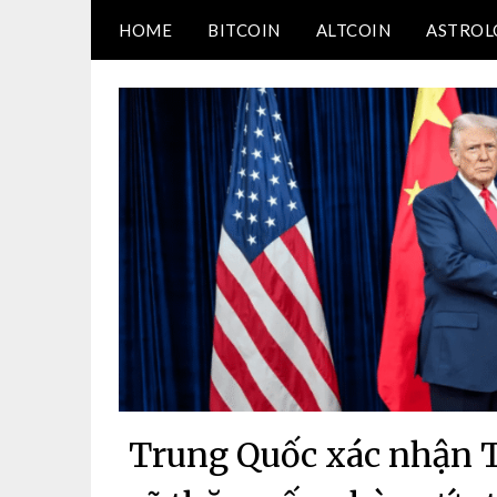
Skip
HOME
BITCOIN
ALTCOIN
ASTROL
to
Blog về thị trường crypto, tiền điện tử, tiền mã h
NDT CAPITAL | BLOG 
content
CRYPTO
Trung Quốc xác nhận 