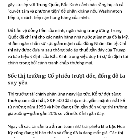
gây sức ép với Trung Quốc, Bắc Kinh cảnh báo rằng họ có cả
“quyết tâm và phương tiện” để phản kháng nếu Washington
tiếp tục cách tiếp cận hung hăng của mình.
Để bảo vệ đồng tiền của mình, ngân hàng trung ương Trung
Quốc đã chỉ thị cho các ngân hàng nhà nước giảm mua đô la Mỹ,
nhằm ngăn chặn sự sụt giảm mạnh của đồng Nhân dân tệ. Chỉ
thị này được đưa ra sau thông báo áp thuế gần đây của Trump
và báo hiệu ý định của Bắc Kinh trong việc duy trì sự ổn định tài
chính trong bối cảnh tranh chấp thương mại.
Sốc thị trường: Cổ phiếu trượt dốc, đồng đô la
suy yếu
Thị trường tài chính phản ứng ngay lập tức. Kể từ đợt tăng
thuế quan mới nhất, S&P 500 đã chịu mức giảm mạnh nhất kể
từ những năm 1950 và hiện đang tiến gần đến vùng thị trường
giá xuống—giảm gần 20% so với mức đỉnh gần đây.
Ngay cả các tài sản trú ẩn an toàn như trái phiếu kho bạc Hoa
Kỳ cũng đang bị bán tháo và đồng đô la đang mất giá. Các thị