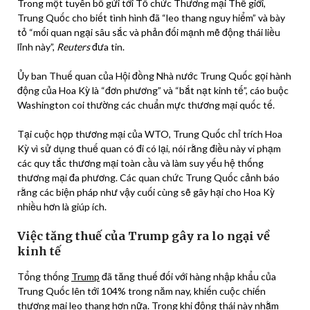
Trong một tuyên bố gửi tới Tổ chức Thương mại Thế giới,
Trung Quốc cho biết tình hình đã “leo thang nguy hiểm” và bày
tỏ “mối quan ngại sâu sắc và phản đối mạnh mẽ động thái liều
lĩnh này”,
Reuters
đưa tin.
Ủy ban Thuế quan của Hội đồng Nhà nước Trung Quốc gọi hành
động của Hoa Kỳ là “đơn phương” và “bắt nạt kinh tế”, cáo buộc
Washington coi thường các chuẩn mực thương mại quốc tế.
Tại cuộc họp thương mại của WTO, Trung Quốc chỉ trích Hoa
Kỳ vì sử dụng thuế quan có đi có lại, nói rằng điều này vi phạm
các quy tắc thương mại toàn cầu và làm suy yếu hệ thống
thương mại đa phương. Các quan chức Trung Quốc cảnh báo
rằng các biện pháp như vậy cuối cùng sẽ gây hại cho Hoa Kỳ
nhiều hơn là giúp ích.
Việc tăng thuế của Trump gây ra lo ngại về
kinh tế
Tổng thống
Trump
đã tăng thuế đối với hàng nhập khẩu của
Trung Quốc lên tới 104% trong năm nay, khiến cuộc chiến
thương mại leo thang hơn nữa. Trong khi động thái này nhằm