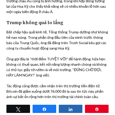
trường châu Âu cũng bị ảnh hưởng, trong khi hợp đồng tương
lai của Hoa Kỳ cho thấy khả năng sẽ có nhiều khoản lỗ hơn sau
một ngày biến động ở châu Á.
Trump không quá lo lắng
Bất chấp hậu quả kinh tế, Tổng thống Trump dường như không
hề nao núng. Trong phản ứng đầu tiên của mình trước thông
báo của Trung Quốc, ông đã đăng trên Truth Social kêu gọi các
công ty chuyển hoạt động sang Hoa Kỳ.
Ông gọi đây là “thời điểm TUYỆT VỜI” để hành động, hứa hẹn
không có thuế quan, kết nối năng lượng nhanh chóng và không
có thủ tục giấy tờ rườm rà về môi trường. “ĐỪNG CHỜ ĐỢI,
HÃY LÀM NGAY!” ông viết.
Tác động cũng được cảm nhận trên thị trường tiền điện tử.
Bitcoin đã giảm xuống dưới 76.000 đô la sau tin tức này, phản
ánh sự bất ổn rộng hơn trên thị trường tài chính toàn cầu.
Tweet
Share
Share
Pin