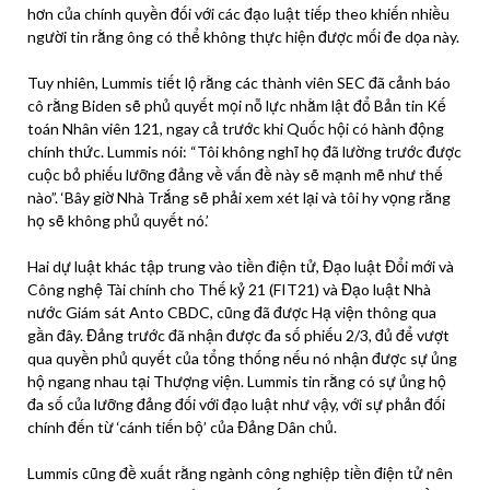
hơn của chính quyền đối với các đạo luật tiếp theo khiến nhiều
người tin rằng ông có thể không thực hiện được mối đe dọa này.
Tuy nhiên, Lummis tiết lộ rằng các thành viên SEC đã cảnh báo
cô rằng Biden sẽ phủ quyết mọi nỗ lực nhằm lật đổ Bản tin Kế
toán Nhân viên 121, ngay cả trước khi Quốc hội có hành động
chính thức. Lummis nói: “Tôi không nghĩ họ đã lường trước được
cuộc bỏ phiếu lưỡng đảng về vấn đề này sẽ mạnh mẽ như thế
nào”. ‘Bây giờ Nhà Trắng sẽ phải xem xét lại và tôi hy vọng rằng
họ sẽ không phủ quyết nó.’
Hai dự luật khác tập trung vào tiền điện tử, Đạo luật Đổi mới và
Công nghệ Tài chính cho Thế kỷ 21 (FIT21) và Đạo luật Nhà
nước Giám sát Anto CBDC, cũng đã được Hạ viện thông qua
gần đây. Đảng trước đã nhận được đa số phiếu 2/3, đủ để vượt
qua quyền phủ quyết của tổng thống nếu nó nhận được sự ủng
hộ ngang nhau tại Thượng viện. Lummis tin rằng có sự ủng hộ
đa số của lưỡng đảng đối với đạo luật như vậy, với sự phản đối
chính đến từ ‘cánh tiến bộ’ của Đảng Dân chủ.
Lummis cũng đề xuất rằng ngành công nghiệp tiền điện tử nên