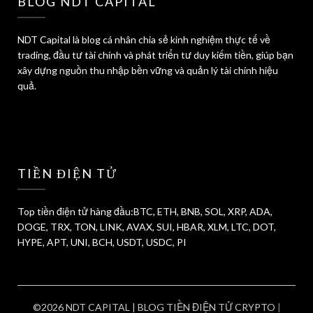
BLOG NDT CAPITAL
NDT Capital là blog cá nhân chia sẻ kinh nghiệm thực tế về
trading, đầu tư tài chính và phát triển tư duy kiếm tiền, giúp bạn
xây dựng nguồn thu nhập bền vững và quản lý tài chính hiệu
quả.
TIỀN ĐIỆN TỬ
Top tiền điện tử hàng đầu:BTC, ETH, BNB, SOL, XRP, ADA,
DOGE, TRX, TON, LINK, AVAX, SUI, HBAR, XLM, LTC, DOT,
HYPE, APT, UNI, BCH, USDT, USDC, PI
©2026 NDT CAPITAL | BLOG TIỀN ĐIỆN TỬ CRYPTO
|