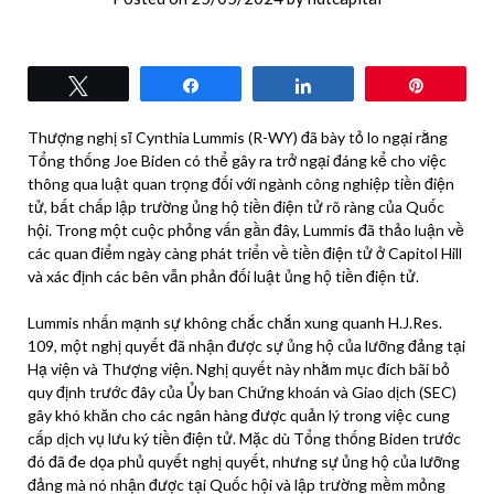
Tweet
Share
Share
Pin
Thượng nghị sĩ Cynthia Lummis (R-WY) đã bày tỏ lo ngại rằng
Tổng thống Joe Biden có thể gây ra trở ngại đáng kể cho việc
thông qua luật quan trọng đối với ngành công nghiệp tiền điện
tử, bất chấp lập trường ủng hộ tiền điện tử rõ ràng của Quốc
hội. Trong một cuộc phỏng vấn gần đây, Lummis đã thảo luận về
các quan điểm ngày càng phát triển về tiền điện tử ở Capitol Hill
và xác định các bên vẫn phản đối luật ủng hộ tiền điện tử.
Lummis nhấn mạnh sự không chắc chắn xung quanh H.J.Res.
109, một nghị quyết đã nhận được sự ủng hộ của lưỡng đảng tại
Hạ viện và Thượng viện. Nghị quyết này nhằm mục đích bãi bỏ
quy định trước đây của Ủy ban Chứng khoán và Giao dịch (SEC)
gây khó khăn cho các ngân hàng được quản lý trong việc cung
cấp dịch vụ lưu ký tiền điện tử. Mặc dù Tổng thống Biden trước
đó đã đe dọa phủ quyết nghị quyết, nhưng sự ủng hộ của lưỡng
đảng mà nó nhận được tại Quốc hội và lập trường mềm mỏng