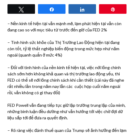
Tweet
Share
Share
Pin
– Nền kinh tế hiện tại vẫn mạnh mẽ, lạm phát hiện tại vẫn còn
đang cao so với mục tiêu từ trước đến giờ của FED 2%
– Tình hình sức khỏe của Thị Trường Lao Động hiện tại đang
còn tốt, tỷ lệ thất nghiệp biến động trong mức hẹp như năm
ngoái (quanh quẩn ở mức 4%)
– Đối với tình hình của nền kinh tế hiện tại, việc nới lỏng chính
sách sớm hơn không khả quan và thị trường lao động yếu, thì
FED có thể sẽ nới lỏng chính sách khi cần thiết (cái này đã nghe
rất nhiều lần trong năm nay lẫn các cuộc họp cuối năm ngoái
rồi, vẫn không có gì thay đổi)
FED Powell vẫn đang tiếp tục giữ lập trường trung lập của mình,
những bình luận đều dường như vẫn hướng tới việc chờ đợi dữ
liệu sắp tới để đưa ra quyết định.
– Rõ ràng việc đánh thuế quan của Trump sẽ ảnh hưởng đến lạm