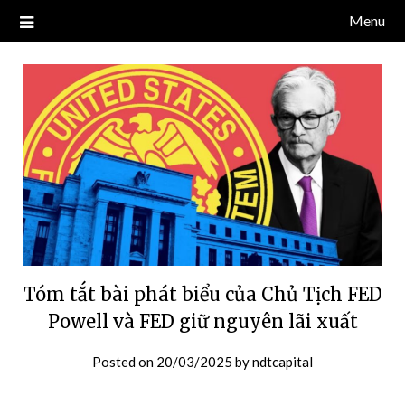
Skip
Menu
Blog về thị trường crypto, tiền điện tử, tiền mã hoá, công nghệ
NDT CAPITAL | BLOG TIỀN
to
blockchain.
content
ĐIỆN TỬ CRYPTO
Tóm tắt bài phát biểu của Chủ Tịch FED
Powell và FED giữ nguyên lãi xuất
Posted on
20/03/2025
by
ndtcapital