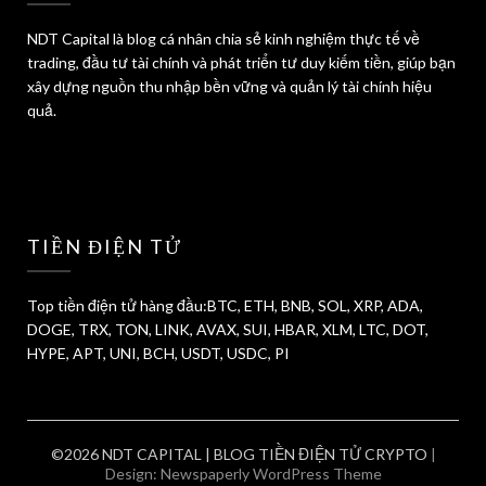
NDT Capital là blog cá nhân chia sẻ kinh nghiệm thực tế về
trading, đầu tư tài chính và phát triển tư duy kiếm tiền, giúp bạn
xây dựng nguồn thu nhập bền vững và quản lý tài chính hiệu
quả.
TIỀN ĐIỆN TỬ
Top tiền điện tử hàng đầu:BTC, ETH, BNB, SOL, XRP, ADA,
DOGE, TRX, TON, LINK, AVAX, SUI, HBAR, XLM, LTC, DOT,
HYPE, APT, UNI, BCH, USDT, USDC, PI
©2026 NDT CAPITAL | BLOG TIỀN ĐIỆN TỬ CRYPTO
|
Design:
Newspaperly WordPress Theme