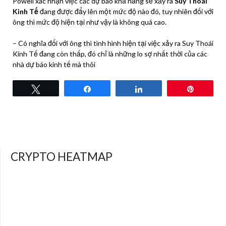
Powell xác nhận việc các dự báo khả năng sẽ xảy ra
Suy Thoái
Kinh Tế
đang được đẩy lên một mức độ nào đó, tuy nhiên đối với
ông thì mức độ hiện tại như vậy là không quá cao.
– Có nghĩa đối với ông thì tình hình hiện tại việc xảy ra Suy Thoái
Kinh Tế đang còn thấp, đó chỉ là những lo sợ nhất thời của các
nhà dự báo kinh tế mà thôi
Tweet
Share
Share
Pin
CRYPTO HEATMAP