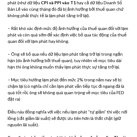
phát (như dữ liệu
CPI và PPI vào T1
hay cả dữ liệu Doanh Số
Bán Lẻ vào cùng tháng đó đã bị ảnh hưởng bởi thuế quan chứ
không phải thực tế là lạm phát tăng trở lại).
– Rất khó xác định mức độ ảnh hưởng của thuế quan đối với lạm
phát và còn quá sớm để xác định việc bỏ qua tác động của thuế
quan đối với lạm phát hay không.
– Ông sẽ bỏ qua nếu dữ liệu lạm phát tăng trở lại trong ngắn
hạn (do ảnh hưởng bởi thuế quan), tuy nhiên về mục tiêu dài
hạn thì ông không muốn thấy lạm phát thực sự tăng trở lại.
– Mục tiêu hướng lạm phát đến mức 2% trong năm nay sẽ bị
chậm lại (có nghĩa chỉ cần lạm phát vẫn tiếp tục đi ngang đã là
quá tốt rồi, ông sẽ không quá quan trọng về mục tiêu của FED
đặt ra)
Điều này đồng nghĩa với việc nếu lạm phát “tự giảm” thì việc nới
lỏng (cắt giảm lãi suất) sẽ được ưu tiên hơn là thắt chặt (giữ
nguyên lãi suất).