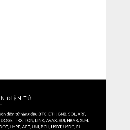
ỀN ĐIỆN TỬ
iền điện tử hàng đầu:BTC, ETH, BNB, SOL, XRP,
 DOGE, TRX, TON, LINK, AVAX, SUI, HBAR, XLM,
 DOT, HYPE, APT, UNI, BCH, USDT, USDC, PI