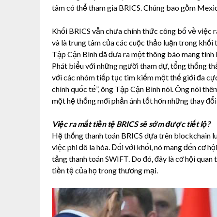
tâm có thể tham gia BRICS. Chúng bao gồm Mexico
Khối BRICS vẫn chưa chính thức công bố về việc ra
và là trung tâm của các cuộc thảo luận trong khố
Tập Cận Bình đã đưa ra một thông báo mang tính lị
Phát biểu với những người tham dự, tổng thống thả
với các nhóm tiếp tục tìm kiếm một thế giới đa cực.
chính quốc tế”, ông Tập Cận Bình nói. Ông nói thê
một hệ thống mới phản ánh tốt hơn những thay đổi 
Việc ra mắt tiền tệ BRICS sẽ sớm được tiết lộ?
Hệ thống thanh toán BRICS dựa trên blockchain l
việc phi đô la hóa. Đối với khối, nó mang đến cơ h
tảng thanh toán SWIFT. Do đó, đây là cơ hội quan 
tiền tệ của họ trong thương mại.