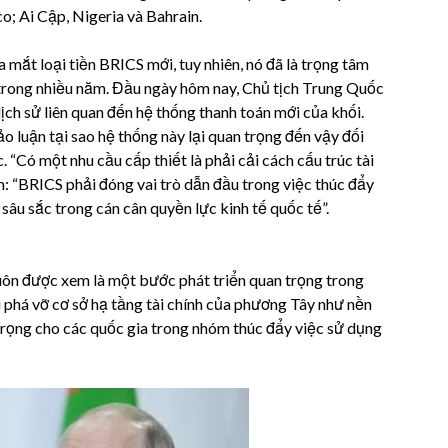
; Ai Cập, Nigeria và Bahrain.
 mắt loại tiền BRICS mới, tuy nhiên, nó đã là trọng tâm
i trong nhiều năm. Đầu ngày hôm nay, Chủ tịch Trung Quốc
ch sử liên quan đến hệ thống thanh toán mới của khối.
o luận tại sao hệ thống này lại quan trọng đến vậy đối
 “Có một nhu cầu cấp thiết là phải cải cách cấu trúc tài
m: “BRICS phải đóng vai trò dẫn đầu trong việc thúc đẩy
sâu sắc trong cán cân quyền lực kinh tế quốc tế”.
uôn được xem là một bước phát triển quan trọng trong
ội phá vỡ cơ sở hạ tầng tài chính của phương Tây như nền
trọng cho các quốc gia trong nhóm thúc đẩy việc sử dụng