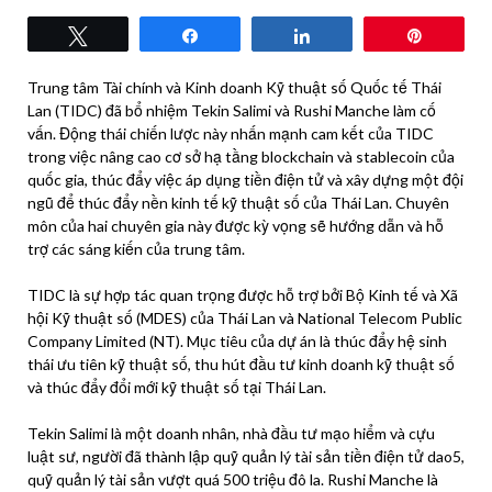
Tweet
Share
Share
Pin
Trung tâm Tài chính và Kinh doanh Kỹ thuật số Quốc tế Thái
Lan (TIDC) đã bổ nhiệm Tekin Salimi và Rushi Manche làm cố
vấn. Động thái chiến lược này nhấn mạnh cam kết của TIDC
trong việc nâng cao cơ sở hạ tầng blockchain và stablecoin của
quốc gia, thúc đẩy việc áp dụng tiền điện tử và xây dựng một đội
ngũ để thúc đẩy nền kinh tế kỹ thuật số của Thái Lan. Chuyên
môn của hai chuyên gia này được kỳ vọng sẽ hướng dẫn và hỗ
trợ các sáng kiến ​​của trung tâm.
TIDC là sự hợp tác quan trọng được hỗ trợ bởi Bộ Kinh tế và Xã
hội Kỹ thuật số (MDES) của Thái Lan và National Telecom Public
Company Limited (NT). Mục tiêu của dự án là thúc đẩy hệ sinh
thái ưu tiên kỹ thuật số, thu hút đầu tư kinh doanh kỹ thuật số
và thúc đẩy đổi mới kỹ thuật số tại Thái Lan.
Tekin Salimi là một doanh nhân, nhà đầu tư mạo hiểm và cựu
luật sư, người đã thành lập quỹ quản lý tài sản tiền điện tử dao5,
quỹ quản lý tài sản vượt quá 500 triệu đô la. Rushi Manche là