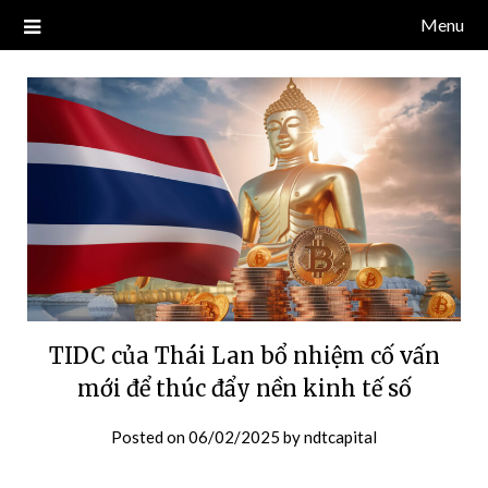
Skip
Menu
Blog về thị trường crypto, tiền điện tử, tiền mã hoá, công nghệ
NDT CAPITAL | BLOG TIỀN
to
blockchain.
content
ĐIỆN TỬ CRYPTO
TIDC của Thái Lan bổ nhiệm cố vấn
mới để thúc đẩy nền kinh tế số
Posted on
06/02/2025
by
ndtcapital