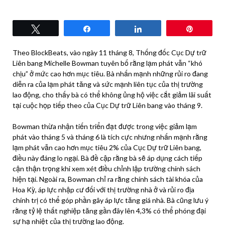
Tweet
Share
Share
Pin
Theo BlockBeats, vào ngày 11 tháng 8, Thống đốc Cục Dự trữ
Liên bang Michelle Bowman tuyên bố rằng lạm phát vẫn “khó
chịu” ở mức cao hơn mục tiêu. Bà nhấn mạnh những rủi ro đang
diễn ra của lạm phát tăng và sức mạnh liên tục của thị trường
lao động, cho thấy bà có thể không ủng hộ việc cắt giảm lãi suất
tại cuộc họp tiếp theo của Cục Dự trữ Liên bang vào tháng 9.
Bowman thừa nhận tiến triển đạt được trong việc giảm lạm
phát vào tháng 5 và tháng 6 là tích cực nhưng nhấn mạnh rằng
lạm phát vẫn cao hơn mục tiêu 2% của Cục Dự trữ Liên bang,
điều này đáng lo ngại. Bà đề cập rằng bà sẽ áp dụng cách tiếp
cận thận trọng khi xem xét điều chỉnh lập trường chính sách
hiện tại. Ngoài ra, Bowman chỉ ra rằng chính sách tài khóa của
Hoa Kỳ, áp lực nhập cư đối với thị trường nhà ở và rủi ro địa
chính trị có thể góp phần gây áp lực tăng giá nhà. Bà cũng lưu ý
rằng tỷ lệ thất nghiệp tăng gần đây lên 4,3% có thể phóng đại
sự hạ nhiệt của thị trường lao động.