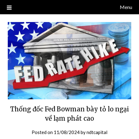
Skip
Menu
Blog về thị trường crypto, tiền điện tử, tiền mã hoá, công nghệ
NDT CAPITAL | BLOG TIỀN
to
blockchain.
content
ĐIỆN TỬ CRYPTO
Thống đốc Fed Bowman bày tỏ lo ngại
về lạm phát cao
Posted on
11/08/2024
by
ndtcapital