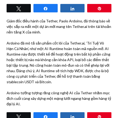
Tweet
Share
Share
Pin
Giám đốc điều hành của Tether, Paolo Ardoino, đã thông báo về
việc sắp ra mắt một dự án mới mang tên Tether.ai trên tài khoản
nền tảng X của mình.
Ardoino đã mô tả sản phẩm cốt lõi của Tether.ai, ‘Trí Tuệ Vô
Hạn Cá Nhân’, như một AI Runtime hoàn toàn mã nguồn mở. AI
Runtime này được thiết kế để hoạt động trên bất kỳ phần cứng
hoặc thiết bị nào mà không cần khóa API, loại bỏ các điểm thất
bại tập trung. Nó cũng hoàn toàn mô-đun và có thể ghép lại với
nhau. Đáng chú ý, AI Runtime sẽ tích hợp WDK, được cho là bộ
công cụ phát triển của Tether, để hỗ trợ thanh toán bằng
stablecoin USDT và Bitcoin.
Ardoino tưởng tượng rằng công nghệ AI của Tether nhằm mục
đích cuối cùng xây dựng một mạng lưới ngang hàng gồm hàng tỷ
đại lý AI.
Tweet
Share
Share
Pin