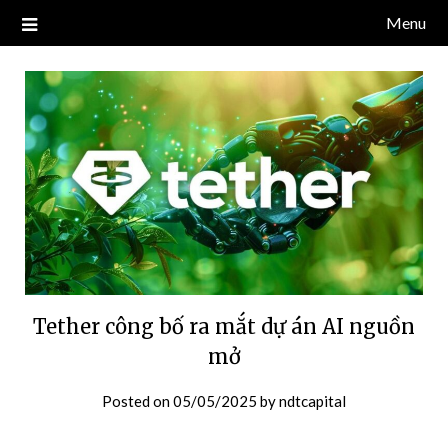
Skip
Menu
Blog về thị trường crypto, tiền điện tử, tiền mã hoá, công nghệ
NDT CAPITAL | BLOG TIỀN
to
blockchain.
content
ĐIỆN TỬ CRYPTO
Tether công bố ra mắt dự án AI nguồn
mở
Posted on
05/05/2025
by
ndtcapital