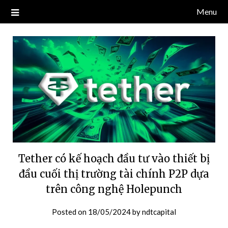
Skip
Menu
Blog về thị trường crypto, tiền điện tử, tiền mã hoá, công nghệ
NDT CAPITAL | BLOG TIỀN
to
blockchain.
content
ĐIỆN TỬ CRYPTO
Tether có kế hoạch đầu tư vào thiết bị
đầu cuối thị trường tài chính P2P dựa
trên công nghệ Holepunch
Posted on
18/05/2024
by
ndtcapital