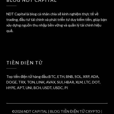
BLOG NDT CAPITAL
NDT Capital là blog cá nhân chia sẻ kinh nghiệm thực tế về
trading, đầu tư tài chính và phát triển tư duy kiếm tiền, giúp bạn
xây dựng nguồn thu nhập bền vững và quản lý tài chính hiệu
quả.
TIỀN ĐIỆN TỬ
Top tiền điện tử hàng đầu:BTC, ETH, BNB, SOL, XRP, ADA,
DOGE, TRX, TON, LINK, AVAX, SUI, HBAR, XLM, LTC, DOT,
HYPE, APT, UNI, BCH, USDT, USDC, PI
©2026 NDT CAPITAL | BLOG TIỀN ĐIỆN TỬ CRYPTO
|