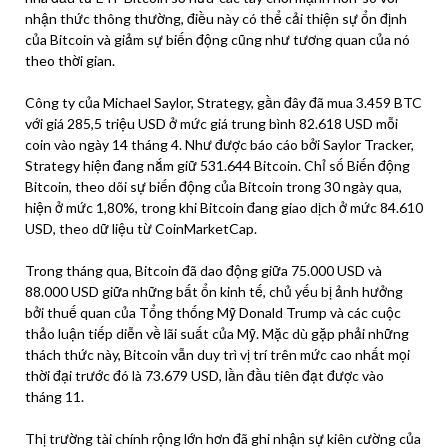
nhận thức thông thường, điều này có thể cải thiện sự ổn định
của Bitcoin và giảm sự biến động cũng như tương quan của nó
theo thời gian.
Công ty của Michael Saylor, Strategy, gần đây đã mua 3.459 BTC
với giá 285,5 triệu USD ở mức giá trung bình 82.618 USD mỗi
coin vào ngày 14 tháng 4. Như được báo cáo bởi Saylor Tracker,
Strategy hiện đang nắm giữ 531.644 Bitcoin. Chỉ số Biến động
Bitcoin, theo dõi sự biến động của Bitcoin trong 30 ngày qua,
hiện ở mức 1,80%, trong khi Bitcoin đang giao dịch ở mức 84.610
USD, theo dữ liệu từ CoinMarketCap.
Trong tháng qua, Bitcoin đã dao động giữa 75.000 USD và
88.000 USD giữa những bất ổn kinh tế, chủ yếu bị ảnh hưởng
bởi thuế quan của Tổng thống Mỹ Donald Trump và các cuộc
thảo luận tiếp diễn về lãi suất của Mỹ. Mặc dù gặp phải những
thách thức này, Bitcoin vẫn duy trì vị trí trên mức cao nhất mọi
thời đại trước đó là 73.679 USD, lần đầu tiên đạt được vào
tháng 11.
Thị trường tài chính rộng lớn hơn đã ghi nhận sự kiên cường của