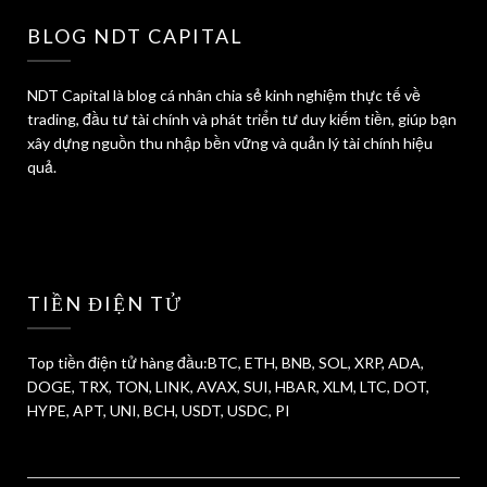
BLOG NDT CAPITAL
NDT Capital là blog cá nhân chia sẻ kinh nghiệm thực tế về
trading, đầu tư tài chính và phát triển tư duy kiếm tiền, giúp bạn
xây dựng nguồn thu nhập bền vững và quản lý tài chính hiệu
quả.
TIỀN ĐIỆN TỬ
Top tiền điện tử hàng đầu:BTC, ETH, BNB, SOL, XRP, ADA,
DOGE, TRX, TON, LINK, AVAX, SUI, HBAR, XLM, LTC, DOT,
HYPE, APT, UNI, BCH, USDT, USDC, PI