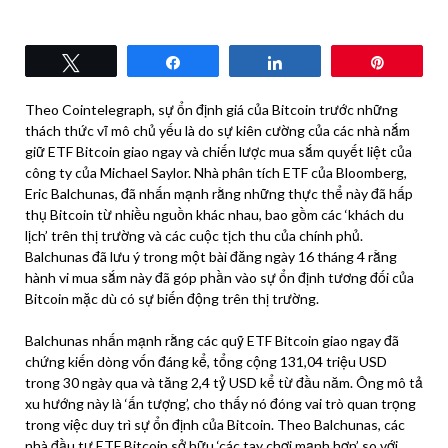
Tweet
Share
Share
Pin
Theo Cointelegraph, sự ổn định giá của Bitcoin trước những
thách thức vĩ mô chủ yếu là do sự kiên cường của các nhà nắm
giữ ETF Bitcoin giao ngay và chiến lược mua sắm quyết liệt của
công ty của Michael Saylor. Nhà phân tích ETF của Bloomberg,
Eric Balchunas, đã nhấn mạnh rằng những thực thể này đã hấp
thụ Bitcoin từ nhiều nguồn khác nhau, bao gồm các ‘khách du
lịch’ trên thị trường và các cuộc tịch thu của chính phủ.
Balchunas đã lưu ý trong một bài đăng ngày 16 tháng 4 rằng
hành vi mua sắm này đã góp phần vào sự ổn định tương đối của
Bitcoin mặc dù có sự biến động trên thị trường.
Balchunas nhấn mạnh rằng các quỹ ETF Bitcoin giao ngay đã
chứng kiến dòng vốn đáng kể, tổng cộng 131,04 triệu USD
trong 30 ngày qua và tăng 2,4 tỷ USD kể từ đầu năm. Ông mô tả
xu hướng này là ‘ấn tượng’, cho thấy nó đóng vai trò quan trọng
trong việc duy trì sự ổn định của Bitcoin. Theo Balchunas, các
nhà đầu tư ETF Bitcoin sở hữu ‘các tay chơi mạnh hơn’ so với