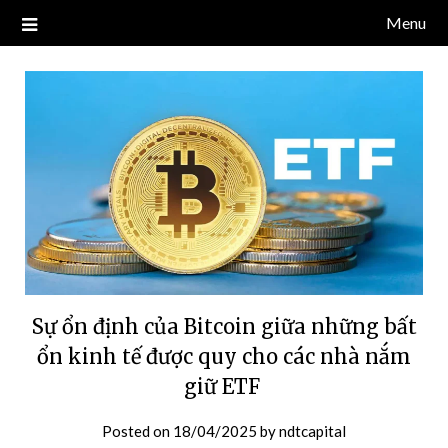
Skip
Menu
Blog về thị trường crypto, tiền điện tử, tiền mã hoá, công nghệ
NDT CAPITAL | BLOG TIỀN
to
blockchain.
content
ĐIỆN TỬ CRYPTO
Sự ổn định của Bitcoin giữa những bất
ổn kinh tế được quy cho các nhà nắm
giữ ETF
Posted on
18/04/2025
by
ndtcapital