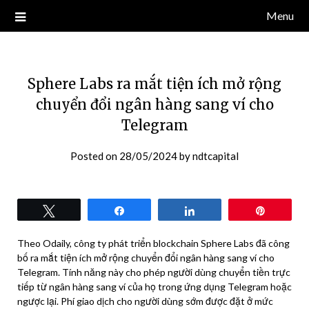
Skip
Menu
Blog về thị trường crypto, tiền điện tử, tiền mã hoá, công nghệ
NDT CAPITAL | BLOG TIỀN
to
blockchain.
content
ĐIỆN TỬ CRYPTO
Sphere Labs ra mắt tiện ích mở rộng
chuyển đổi ngân hàng sang ví cho
Telegram
Posted on
28/05/2024
by
ndtcapital
Tweet
Share
Share
Pin
Theo Odaily, công ty phát triển blockchain Sphere Labs đã công
bố ra mắt tiện ích mở rộng chuyển đổi ngân hàng sang ví cho
Telegram. Tính năng này cho phép người dùng chuyển tiền trực
tiếp từ ngân hàng sang ví của họ trong ứng dụng Telegram hoặc
ngược lại. Phí giao dịch cho người dùng sớm được đặt ở mức