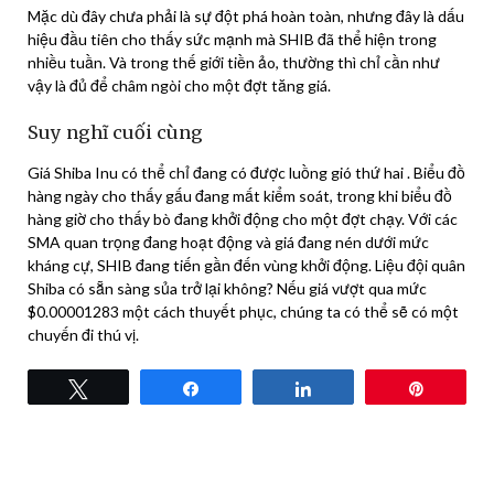
Mặc dù đây chưa phải là sự đột phá hoàn toàn, nhưng đây là dấu
hiệu đầu tiên cho thấy sức mạnh mà SHIB đã thể hiện trong
nhiều tuần. Và trong thế giới tiền ảo, thường thì chỉ cần như
vậy là đủ để châm ngòi cho một đợt tăng giá.
Suy nghĩ cuối cùng
Giá Shiba Inu có thể chỉ đang có được luồng gió thứ hai . Biểu đồ
hàng ngày cho thấy gấu đang mất kiểm soát, trong khi biểu đồ
hàng giờ cho thấy bò đang khởi động cho một đợt chạy. Với các
SMA quan trọng đang hoạt động và giá đang nén dưới mức
kháng cự, SHIB đang tiến gần đến vùng khởi động. Liệu đội quân
Shiba có sẵn sàng sủa trở lại không? Nếu giá vượt qua mức
$0.00001283 một cách thuyết phục, chúng ta có thể sẽ có một
chuyến đi thú vị.
Tweet
Share
Share
Pin