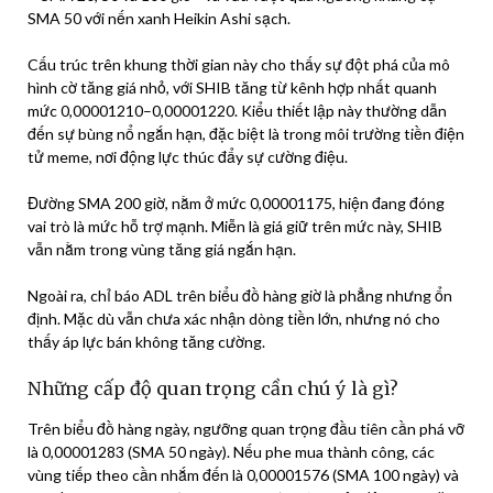
SMA 50 với nến xanh Heikin Ashi sạch.
Cấu trúc trên khung thời gian này cho thấy sự đột phá của mô
hình cờ tăng giá nhỏ, với SHIB tăng từ kênh hợp nhất quanh
mức 0,00001210–0,00001220. Kiểu thiết lập này thường dẫn
đến sự bùng nổ ngắn hạn, đặc biệt là trong môi trường tiền điện
tử meme, nơi động lực thúc đẩy sự cường điệu.
Đường SMA 200 giờ, nằm ở mức 0,00001175, hiện đang đóng
vai trò là mức hỗ trợ mạnh. Miễn là giá giữ trên mức này, SHIB
vẫn nằm trong vùng tăng giá ngắn hạn.
Ngoài ra, chỉ báo ADL trên biểu đồ hàng giờ là phẳng nhưng ổn
định. Mặc dù vẫn chưa xác nhận dòng tiền lớn, nhưng nó cho
thấy áp lực bán không tăng cường.
Những cấp độ quan trọng cần chú ý là gì?
Trên biểu đồ hàng ngày, ngưỡng quan trọng đầu tiên cần phá vỡ
là 0,00001283 (SMA 50 ngày). Nếu phe mua thành công, các
vùng tiếp theo cần nhắm đến là 0,00001576 (SMA 100 ngày) và