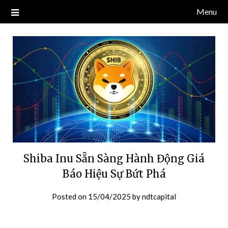
Skip
Menu
Blog về thị trường crypto, tiền điện tử, tiền mã hoá, công nghệ
NDT CAPITAL | BLOG TIỀN
to
blockchain.
content
ĐIỆN TỬ CRYPTO
Shiba Inu Sẵn Sàng Hành Động Giá
Báo Hiệu Sự Bứt Phá
Posted on
15/04/2025
by
ndtcapital