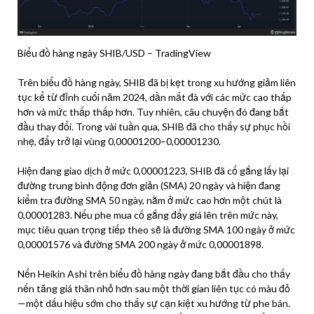
Biểu đồ hàng ngày SHIB/USD – TradingView
Trên biểu đồ hàng ngày, SHIB đã bị kẹt trong xu hướng giảm liên
tục kể từ đỉnh cuối năm 2024, dần mất đà với các mức cao thấp
hơn và mức thấp thấp hơn. Tuy nhiên, câu chuyện đó đang bắt
đầu thay đổi. Trong vài tuần qua, SHIB đã cho thấy sự phục hồi
nhẹ, đẩy trở lại vùng 0,00001200–0,00001230.
Hiện đang giao dịch ở mức 0,00001223, SHIB đã cố gắng lấy lại
đường trung bình động đơn giản (SMA) 20 ngày và hiện đang
kiểm tra đường SMA 50 ngày, nằm ở mức cao hơn một chút là
0,00001283. Nếu phe mua cố gắng đẩy giá lên trên mức này,
mục tiêu quan trọng tiếp theo sẽ là đường SMA 100 ngày ở mức
0,00001576 và đường SMA 200 ngày ở mức 0,00001898.
Nến Heikin Ashi trên biểu đồ hàng ngày đang bắt đầu cho thấy
nến tăng giá thân nhỏ hơn sau một thời gian liên tục có màu đỏ
—một dấu hiệu sớm cho thấy sự cạn kiệt xu hướng từ phe bán.