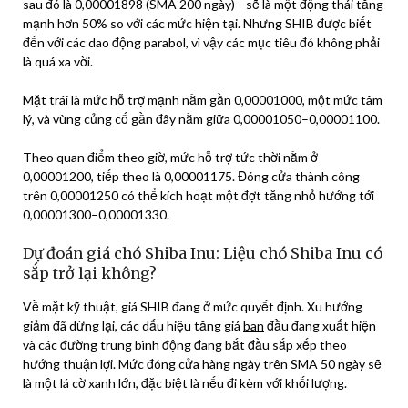
sau đó là 0,00001898 (SMA 200 ngày)—sẽ là một động thái tăng
mạnh hơn 50% so với các mức hiện tại. Nhưng SHIB được biết
đến với các dao động parabol, vì vậy các mục tiêu đó không phải
là quá xa vời.
Mặt trái là mức hỗ trợ mạnh nằm gần 0,00001000, một mức tâm
lý, và vùng củng cố gần đây nằm giữa 0,00001050–0,00001100.
Theo quan điểm theo giờ, mức hỗ trợ tức thời nằm ở
0,00001200, tiếp theo là 0,00001175. Đóng cửa thành công
trên 0,00001250 có thể kích hoạt một đợt tăng nhỏ hướng tới
0,00001300–0,00001330.
Dự đoán giá chó Shiba Inu: Liệu chó Shiba Inu có
sắp trở lại không?
Về mặt kỹ thuật, giá SHIB đang ở mức quyết định. Xu hướng
giảm đã dừng lại, các dấu hiệu tăng giá
ban
đầu đang xuất hiện
và các đường trung bình động đang bắt đầu sắp xếp theo
hướng thuận lợi. Mức đóng cửa hàng ngày trên SMA 50 ngày sẽ
là một lá cờ xanh lớn, đặc biệt là nếu đi kèm với khối lượng.