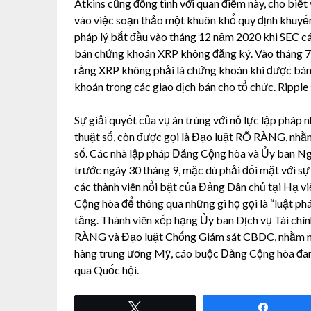
Atkins cũng đồng tình với quan điểm này, cho biết 
vào việc soạn thảo một khuôn khổ quy định khuyến
pháp lý bắt đầu vào tháng 12 năm 2020 khi SEC cáo
bán chứng khoán XRP không đăng ký. Vào tháng 7
rằng XRP không phải là chứng khoán khi được bán 
khoán trong các giao dịch bán cho tổ chức. Ripple 
Sự giải quyết của vụ án trùng với nỗ lực lập pháp
thuật số, còn được gọi là Đạo luật RÕ RÀNG, nhằm 
số. Các nhà lập pháp Đảng Cộng hòa và Ủy ban Ng
trước ngày 30 tháng 9, mặc dù phải đối mặt với sự
các thành viên nổi bật của Đảng Dân chủ tại Hạ vi
Cộng hòa để thông qua những gì họ gọi là “luật phá
tăng. Thành viên xếp hạng Ủy ban Dịch vụ Tài chí
RÀNG và Đạo luật Chống Giám sát CBDC, nhằm ngă
hàng trung ương Mỹ, cáo buộc Đảng Cộng hòa đang 
qua Quốc hội.
Tweet
Share