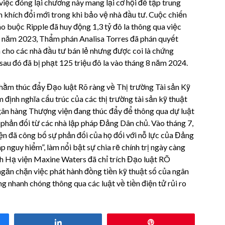
việc đóng lại chương này mang lại cơ hội để tập trung
 khích đổi mới trong khi bảo vệ nhà đầu tư. Cuộc chiến
 buộc Ripple đã huy động 1,3 tỷ đô la thông qua việc
 năm 2023, Thẩm phán Analisa Torres đã phán quyết
cho các nhà đầu tư bán lẻ nhưng được coi là chứng
sau đó đã bị phạt 125 triệu đô la vào tháng 8 năm 2024.
 nhằm thúc đẩy Đạo luật Rõ ràng về Thị trường Tài sản Kỹ
định nghĩa cấu trúc của các thị trường tài sản kỹ thuật
ân hàng Thượng viện đang thúc đẩy để thông qua dự luật
 phản đối từ các nhà lập pháp Đảng Dân chủ. Vào tháng 7,
ện đã công bố sự phản đối của họ đối với nỗ lực của Đảng
p nguy hiểm”, làm nổi bật sự chia rẽ chính trị ngày càng
nh Hạ viện Maxine Waters đã chỉ trích Đạo luật RÕ
n chặn việc phát hành đồng tiền kỹ thuật số của ngân
nhanh chóng thông qua các luật về tiền điện tử rủi ro
Share
Pin