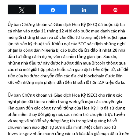
Tweet
Share
Share
Pin
Ủy ban Chứng khoán và Giao dịch Hoa Kỳ (SEC) đã buộc tội ba
cá nhân vào ngày 11 tháng 12 vì bị cáo buộc mạo danh các nhà
môi giới chứng khoán và cố vấn đầu tư trong một kế hoạch gian
lận tài sản kỹ thuật số. Khiếu nại của SEC xác định những nghi
phạm là công dân Nigeria bị cáo buộc đã lừa đảo ít nhất 28 nhà
đầu tư bằng cách dụ họ vào các nền tảng gian lận. Sau đó,
những nhà đầu tư này được hướng dẫn mua Bitcoin thông qua
các nhà môi giới hợp pháp hoặc sàn giao dịch tiền điện tử, chỉ để
tiền của họ được chuyển đến các địa chỉ blockchain được liên
kết với những nghi phạm, dẫn đến khoản lỗ hơn 2,9 triệu đô la.
Ủy ban Chứng khoán và Giao dịch Hoa Kỳ (SEC) cho rằng các
nghi phạm đã tạo ra nhiều trang web giả mạo các chuyên gia
liên quan đến các công ty nổi tiếng của Hoa Kỳ. Họ đã sử dụng
phần mềm thay đổi giọng nói, các nhóm trò chuyện trực tuyến
và mạng xã hội để xây dựng lòng tin trong khi quảng bá về
chuyên môn giao dịch tự xưng của mình. Một cảnh báo từ
Investor.gov nhấn mạnh rằng các trò lừa đảo giả mạo đã trở nên