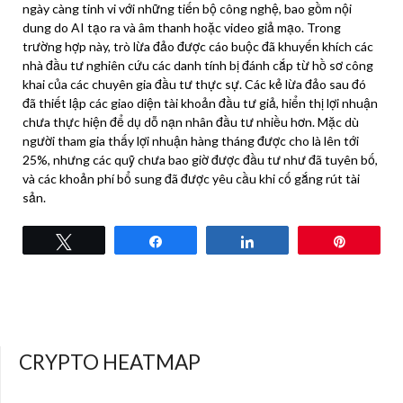
ngày càng tinh vi với những tiến bộ công nghệ, bao gồm nội
dung do AI tạo ra và âm thanh hoặc video giả mạo. Trong
trường hợp này, trò lừa đảo được cáo buộc đã khuyến khích các
nhà đầu tư nghiên cứu các danh tính bị đánh cắp từ hồ sơ công
khai của các chuyên gia đầu tư thực sự. Các kẻ lừa đảo sau đó
đã thiết lập các giao diện tài khoản đầu tư giả, hiển thị lợi nhuận
chưa thực hiện để dụ dỗ nạn nhân đầu tư nhiều hơn. Mặc dù
người tham gia thấy lợi nhuận hàng tháng được cho là lên tới
25%, nhưng các quỹ chưa bao giờ được đầu tư như đã tuyên bố,
và các khoản phí bổ sung đã được yêu cầu khi cố gắng rút tài
sản.
Tweet
Share
Share
Pin
CRYPTO HEATMAP