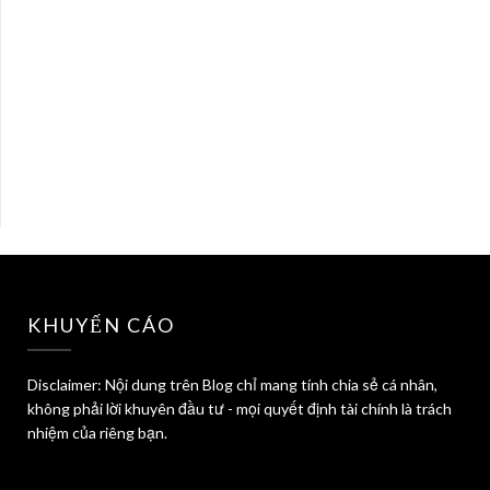
KHUYẾN CÁO
Disclaimer: Nội dung trên Blog chỉ mang tính chia sẻ cá nhân,
không phải lời khuyên đầu tư - mọi quyết định tài chính là trách
nhiệm của riêng bạn.