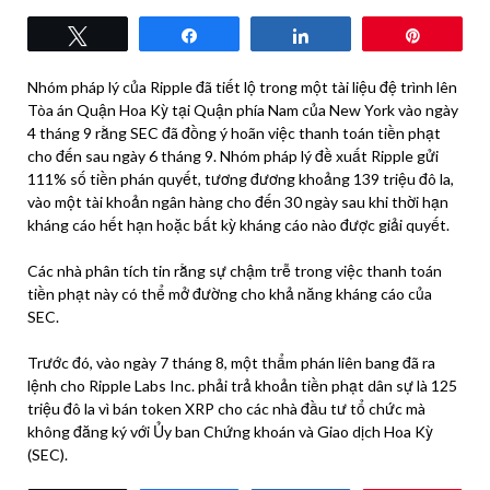
Tweet
Share
Share
Pin
Nhóm pháp lý của Ripple đã tiết lộ trong một tài liệu đệ trình lên
Tòa án Quận Hoa Kỳ tại Quận phía Nam của New York vào ngày
4 tháng 9 rằng SEC đã đồng ý hoãn việc thanh toán tiền phạt
cho đến sau ngày 6 tháng 9. Nhóm pháp lý đề xuất Ripple gửi
111% số tiền phán quyết, tương đương khoảng 139 triệu đô la,
vào một tài khoản ngân hàng cho đến 30 ngày sau khi thời hạn
kháng cáo hết hạn hoặc bất kỳ kháng cáo nào được giải quyết.
Các nhà phân tích tin rằng sự chậm trễ trong việc thanh toán
tiền phạt này có thể mở đường cho khả năng kháng cáo của
SEC.
Trước đó, vào ngày 7 tháng 8, một thẩm phán liên bang đã ra
lệnh cho Ripple Labs Inc. phải trả khoản tiền phạt dân sự là 125
triệu đô la vì bán token XRP cho các nhà đầu tư tổ chức mà
không đăng ký với Ủy ban Chứng khoán và Giao dịch Hoa Kỳ
(SEC).