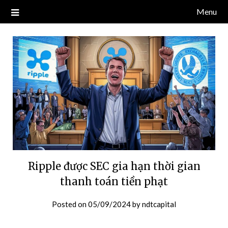
Skip
Menu
Blog về thị trường crypto, tiền điện tử, tiền mã hoá, công nghệ
NDT CAPITAL | BLOG TIỀN
to
blockchain.
content
ĐIỆN TỬ CRYPTO
Ripple được SEC gia hạn thời gian
thanh toán tiền phạt
Posted on
05/09/2024
by
ndtcapital