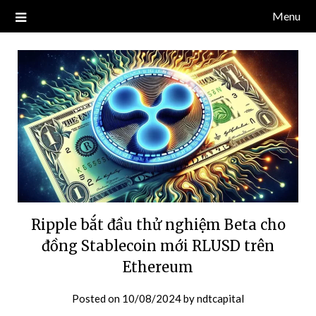
Skip
Menu
Blog về thị trường crypto, tiền điện tử, tiền mã hoá, công nghệ
NDT CAPITAL | BLOG TIỀN
to
blockchain.
content
ĐIỆN TỬ CRYPTO
Ripple bắt đầu thử nghiệm Beta cho
đồng Stablecoin mới RLUSD trên
Ethereum
Posted on
10/08/2024
by
ndtcapital