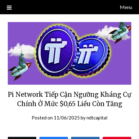
Skip
Menu
Blog về thị trường crypto, tiền điện tử, tiền mã hoá, công nghệ
NDT CAPITAL | BLOG TIỀN
to
blockchain.
content
ĐIỆN TỬ CRYPTO
Pi Network Tiếp Cận Ngưỡng Kháng Cự
Chính Ở Mức $0,65 Liều Còn Tăng
Posted on
11/06/2025
by
ndtcapital