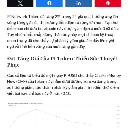
Tweet
Share
Share
Pin
Pi Network Token đã tăng 2% trong 24 giờ qua, hưởng ứng làn
sóng tăng giá của thị trường tiền điện tử rộng lớn hơn. Tại thời
điểm báo chí đưa tin, altcoin này được giao dịch ở mức 0,63 đô la
Tuy nhiên, bất chấp động thái tăng này, một chỉ báo kỹ thuật
quan trọng đã cho thấy sự phân kỳ giảm giá, làm dấy lên nghi
ngờ về tính bền vững của mức tăng gần đây.
Đợt Tăng Giá Của PI Token Thiếu Sức Thuyết
Phục
Các số liệu từ biểu đồ một ngày PI/USD cho thấy Chaikin Money
Flow (CMF) của token này nằm dưới đường zero và đang trong
xu hướng giảm, tạo thành phân kỳ giảm giá . Tính đến thời điểm
viết bài này, chỉ báo này ở mức -0,10.