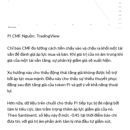
PI CMF. Nguồn: TradingView
Chỉ báo CMF đo lường cách tiền chảy vào và chảy ra khỏi một tài
sản để đánh giá áp lực mua và bán. Khi giá trị của nó âm trong khi
giá của một tài sản tăng, sự phân kỳ giảm giá sẽ xuất hiện.
Xu hướng này cho thấy động thái tăng giá không được hỗ trợ
bởi áp lực mua mạnh. Điều này cho thấy sự thiếu thuyết phục
đằng sau đợt tăng giá của token PI và gợi ý về khả năng thoái
lui.
Hơn nữa, dữ liệu trên chuỗi cho thấy PI tiếp tục bị đè nặng bởi
tâm lý tiêu cực, làm trầm trọng thêm áp lực giảm giá của nó.
Theo Santiment, số liệu này ở mức -0,45 tại thời điểm báo chí
đưa tin, với giá trị âm phản ánh tâm lý nhà đầu tư giảm sút.