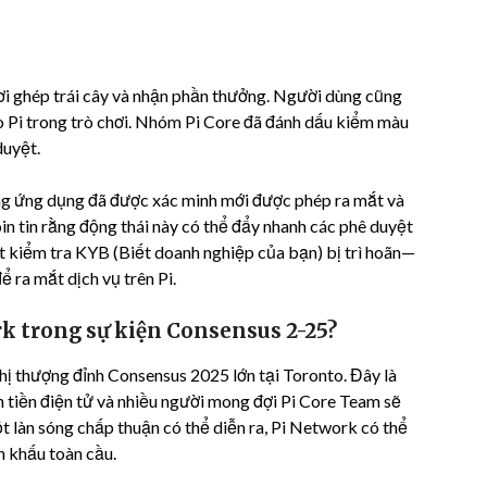
chơi ghép trái cây và nhận phần thưởng. Người dùng cũng
báo Pi trong trò chơi. Nhóm Pi Core đã đánh dấu kiểm màu
duyệt.
hững ứng dụng đã được xác minh mới được phép ra mắt và
oin tin rằng động thái này có thể đẩy nhanh các phê duyệt
t kiểm tra KYB (Biết doanh nghiệp của bạn) bị trì hoãn—
 ra mắt dịch vụ trên Pi.
k trong sự kiện Consensus 2-25?
hị thượng đỉnh Consensus 2025 lớn tại Toronto. Đây là
n tiền điện tử và nhiều người mong đợi Pi Core Team sẽ
làn sóng chấp thuận có thể diễn ra, Pi Network có thể
n khấu toàn cầu.