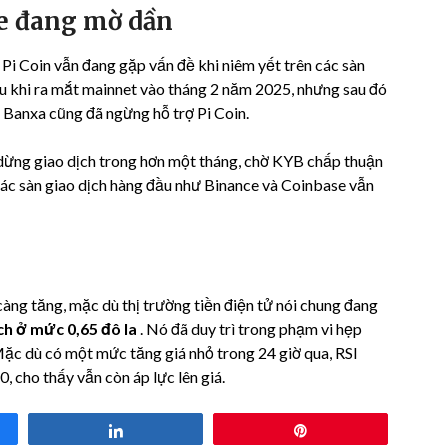
ge đang mờ dần
, Pi Coin vẫn đang gặp vấn đề khi niêm yết trên các sàn
sau khi ra mắt mainnet vào tháng 2 năm 2025, nhưng sau đó
tử Banxa cũng đã ngừng hỗ trợ Pi Coin.
 dừng giao dịch trong hơn một tháng, chờ KYB chấp thuận
, các sàn giao dịch hàng đầu như Binance và Coinbase vẫn
càng tăng, mặc dù thị trường tiền điện tử nói chung đang
ch ở mức 0,65 đô la
. Nó đã duy trì trong phạm vi hẹp
Mặc dù có một mức tăng giá nhỏ trong 24 giờ qua, RSI
 cho thấy vẫn còn áp lực lên giá.
Share
Pin