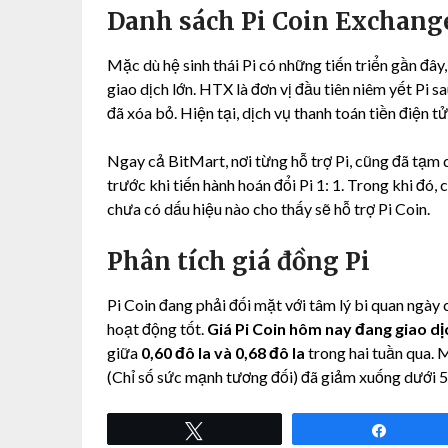
Danh sách Pi Coin Exchan
Mặc dù hệ sinh thái Pi có những tiến triển gần đây
giao dịch lớn. HTX là đơn vị đầu tiên niêm yết Pi 
đã xóa bỏ. Hiện tại, dịch vụ thanh toán tiền điện 
Ngay cả BitMart, nơi từng hỗ trợ Pi, cũng đã tạm
trước khi tiến hành hoán đổi Pi 1: 1. Trong khi đó
chưa có dấu hiệu nào cho thấy sẽ hỗ trợ Pi Coin.
Phân tích giá đồng Pi
Pi Coin đang phải đối mặt với tâm lý bi quan ngày 
hoạt động tốt.
Giá Pi Coin hôm nay đang giao dị
giữa
0,60 đô la và 0,68 đô la
trong hai tuần qua. 
(Chỉ số sức mạnh tương đối) đã giảm xuống dưới 50,
Tweet
Share