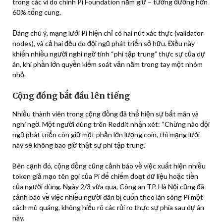
trong các ví do chính Pi Foundation nắm giữ – tương đương hơn
60% tổng cung.
Đáng chú ý, mạng lưới Pi hiện chỉ có hai nút xác thực (validator
nodes), và cả hai đều do đội ngũ phát triển sở hữu. Điều này
khiến nhiều người nghi ngờ tính “phi tập trung” thực sự của dự
án, khi phần lớn quyền kiểm soát vẫn nằm trong tay một nhóm
nhỏ.
Cộng đồng bắt đầu lên tiếng
Nhiều thành viên trong cộng đồng đã thể hiện sự bất mãn và
nghi ngờ. Một người dùng trên Reddit nhận xét: “Chừng nào đội
ngũ phát triển còn giữ một phần lớn lượng coin, thì mạng lưới
này sẽ không bao giờ thật sự phi tập trung.”
Bên cạnh đó, cộng đồng cũng cảnh báo về việc xuất hiện nhiều
token giả mạo tên gọi của Pi để chiếm đoạt dữ liệu hoặc tiền
của người dùng. Ngày 2/3 vừa qua, Công an TP. Hà Nội cũng đã
cảnh báo về việc nhiều người dân bị cuốn theo làn sóng Pi một
cách mù quáng, không hiểu rõ các rủi ro thực sự phía sau dự án
này.