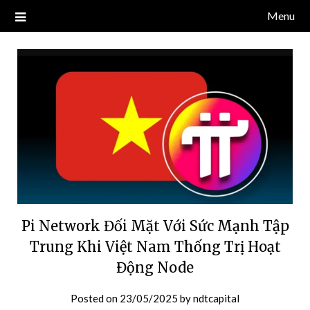
Skip
Menu
Blog về thị trường crypto, tiền điện tử, tiền mã hoá, công nghệ
NDT CAPITAL | BLOG TIỀN
to
blockchain.
content
ĐIỆN TỬ CRYPTO
Pi Network Đối Mặt Với Sức Mạnh Tập
Trung Khi Việt Nam Thống Trị Hoạt
Động Node
Posted on
23/05/2025
by
ndtcapital