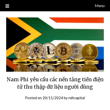
Skip
Menu
Blog về thị trường crypto, tiền điện tử, tiền mã hoá, công nghệ
NDT CAPITAL | BLOG TIỀN
to
blockchain.
content
ĐIỆN TỬ CRYPTO
Nam Phi yêu cầu các nền tảng tiền điện
tử thu thập dữ liệu người dùng
Posted on
20/11/2024
by
ndtcapital