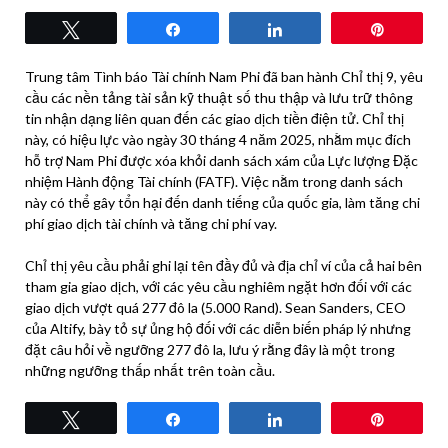
Tweet
Share
Share
Pin
Trung tâm Tình báo Tài chính Nam Phi đã ban hành Chỉ thị 9, yêu
cầu các nền tảng tài sản kỹ thuật số thu thập và lưu trữ thông
tin nhận dạng liên quan đến các giao dịch tiền điện tử. Chỉ thị
này, có hiệu lực vào ngày 30 tháng 4 năm 2025, nhằm mục đích
hỗ trợ Nam Phi được xóa khỏi danh sách xám của Lực lượng Đặc
nhiệm Hành động Tài chính (FATF). Việc nằm trong danh sách
này có thể gây tổn hại đến danh tiếng của quốc gia, làm tăng chi
phí giao dịch tài chính và tăng chi phí vay.
Chỉ thị yêu cầu phải ghi lại tên đầy đủ và địa chỉ ví của cả hai bên
tham gia giao dịch, với các yêu cầu nghiêm ngặt hơn đối với các
giao dịch vượt quá 277 đô la (5.000 Rand). Sean Sanders, CEO
của Altify, bày tỏ sự ủng hộ đối với các diễn biến pháp lý nhưng
đặt câu hỏi về ngưỡng 277 đô la, lưu ý rằng đây là một trong
những ngưỡng thấp nhất trên toàn cầu.
Tweet
Share
Share
Pin