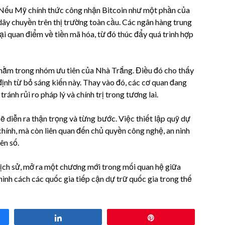
. Nếu Mỹ chính thức công nhận Bitcoin như một phần của
 dây chuyền trên thị trường toàn cầu. Các ngân hàng trung
ại quan điểm về tiền mã hóa, từ đó thúc đẩy quá trình hợp
nằm trong nhóm ưu tiên của Nhà Trắng. Điều đó cho thấy
định từ bỏ sáng kiến này. Thay vào đó, các cơ quan đang
ánh rủi ro pháp lý và chính trị trong tương lai.
sẽ diễn ra thận trọng và từng bước. Việc thiết lập quỹ dự
 chính, mà còn liên quan đến chủ quyền công nghệ, an ninh
ên số.
lịch sử, mở ra một chương mới trong mối quan hệ giữa
h hình cách các quốc gia tiếp cận dự trữ quốc gia trong thế
Share
Pin