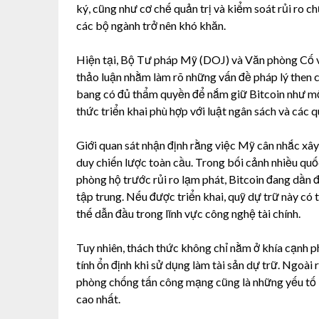
ký, cũng như cơ chế quản trị và kiểm soát rủi ro 
các bộ ngành trở nên khó khăn.
Hiện tại, Bộ Tư pháp Mỹ (DOJ) và Văn phòng Cố v
thảo luận nhằm làm rõ những vấn đề pháp lý then ch
bang có đủ thẩm quyền để nắm giữ Bitcoin như một
thức triển khai phù hợp với luật ngân sách và các qu
Giới quan sát nhận định rằng việc Mỹ cân nhắc xây
duy chiến lược toàn cầu. Trong bối cảnh nhiều quố
phòng hộ trước rủi ro lạm phát, Bitcoin đang dần đ
tập trung. Nếu được triển khai, quỹ dự trữ này có 
thế dẫn đầu trong lĩnh vực công nghệ tài chính.
Tuy nhiên, thách thức không chỉ nằm ở khía cạnh ph
tính ổn định khi sử dụng làm tài sản dự trữ. Ngoài 
phòng chống tấn công mạng cũng là những yếu tố 
cao nhất.