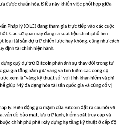
chưa được chuẩn hóa. Điều này khiến việc phối hợp giữa
ấn Pháp lý (OLC) đang tham gia trực tiếp vào các cuộc
ốt. Các cơ quan này đang rà soát liệu chính phủ liên
 loại tài sản dự trữ chiến lược hay không, cũng như cách
y định tài chính hiện hành.
 dựng quỹ dự trữ Bitcoin phản ánh sự thay đổi trong tư
c gia gia tăng nắm giữ vàng và tìm kiếm các công cụ
ược xem là “vàng kỹ thuật số” với tính khan hiếm và phi
thể giúp Mỹ đa dạng hóa tài sản quốc gia và củng cố vị
áp lý. Biến động giá mạnh của Bitcoin đặt ra câu hỏi về
ra, vấn đề bảo mật, lưu trữ lạnh, kiểm soát truy cập và
buộc chính phủ phải xây dựng hạ tầng kỹ thuật ở cấp độ