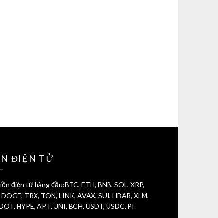
ỀN ĐIỆN TỬ
iền điện tử hàng đầu:BTC, ETH, BNB, SOL, XRP,
 DOGE, TRX, TON, LINK, AVAX, SUI, HBAR, XLM,
 DOT, HYPE, APT, UNI, BCH, USDT, USDC, PI