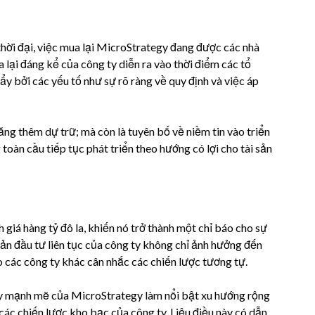
thời đại, việc mua lại MicroStrategy đang được các nhà
a lại đáng kể của công ty diễn ra vào thời điểm các tổ
y bởi các yếu tố như sự rõ ràng về quy định và việc áp
ng thêm dự trữ; mà còn là tuyên bố về niềm tin vào triển
g toàn cầu tiếp tục phát triển theo hướng có lợi cho tài sản
giá hàng tỷ đô la, khiến nó trở thành một chỉ báo cho sự
oản đầu tư liên tục của công ty không chỉ ảnh hưởng đến
 các công ty khác cân nhắc các chiến lược tương tự.
 lũy mạnh mẽ của MicroStrategy làm nổi bật xu hướng rộng
các chiến lược kho bạc của công ty. Liệu điều này có dẫn