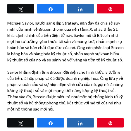
Tweet
Share
Share
Pin
Michael Saylor, người sáng lập Strategy, gần đây đã chia sẻ suy
nghĩ của mình về Bitcoin thông qua nền tảng X, phác thảo 21
khía cạnh chính của tiền điện tử này. Saylor mô tả Bitcoin như
một hệ tư tưởng, giao thức, tài sản và mạng lưới, nhấn mạnh sự
hoàn hảo và bản chất đạo đức của nó. Ông còn phân loại Bitcoin
là hàng hóa và hàng hóa kỹ thuật số, nhấn mạnh sự khan hiếm
kỹ thuật số của nó và so sánh nó với vàng và tiền tệ kỹ thuật số.
Saylor khẳng định rằng Bitcoin đại diện cho hình thức lý tưởng
của tiền, là hợp pháp và đã được doanh nghiệp hóa. Ông lưu ý về
phạm vi toàn cầu và sự hiện diện vĩnh cửu của nó, gọi nó là năng
lượng kỹ thuật số và một mạng lưới năng lượng kỹ thuật số.
Thêm vào đó, Bitcoin được miêu tả như một hệ thống kinh tế kỹ
thuật số và hệ thống phòng thủ, kết thúc với mô tả của nó như
một hệ thống sao mới nổi.
Tweet
Share
Share
Pin