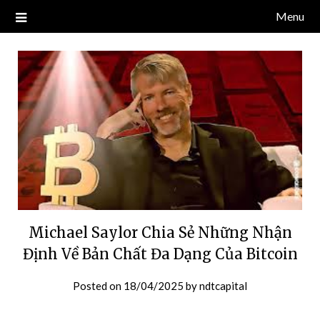
Skip
Menu
Blog về thị trường crypto, tiền điện tử, tiền mã hoá, công nghệ
NDT CAPITAL | BLOG TIỀN
to
blockchain.
content
ĐIỆN TỬ CRYPTO
Michael Saylor Chia Sẻ Những Nhận
Định Về Bản Chất Đa Dạng Của Bitcoin
Posted on
18/04/2025
by
ndtcapital