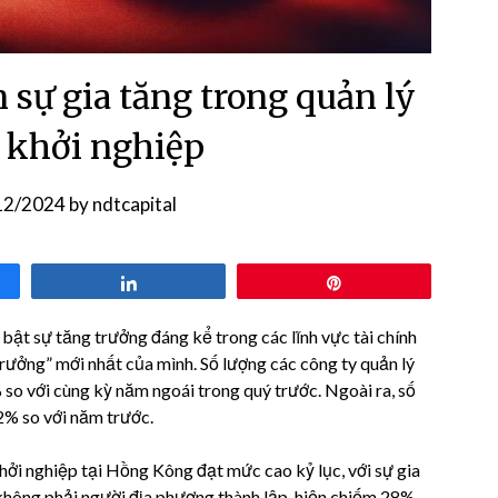
​sự gia tăng trong quản lý
à khởi nghiệp
12/2024
by
ndtcapital
Share
Pin
bật sự tăng trưởng đáng kể trong các lĩnh vực tài chính
rưởng” mới nhất của mình. Số lượng các công ty quản lý
so với cùng kỳ năm ngoái trong quý trước. Ngoài ra, số
2% so với năm trước.
hởi nghiệp tại Hồng Kông đạt mức cao kỷ lục, với sự gia
không phải người địa phương thành lập, hiện chiếm 28%