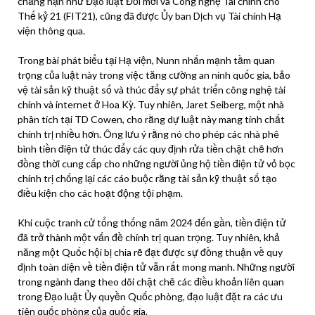
chẳng hạn như Đạo luật Đổi mới và Công nghệ Tài chính cho
Thế kỷ 21 (FIT21), cũng đã được Ủy ban Dịch vụ Tài chính Hạ
viện thông qua.
Trong bài phát biểu tại Hạ viện, Nunn nhấn mạnh tầm quan
trọng của luật này trong việc tăng cường an ninh quốc gia, bảo
vệ tài sản kỹ thuật số và thúc đẩy sự phát triển công nghệ tài
chính và internet ở Hoa Kỳ. Tuy nhiên, Jaret Seiberg, một nhà
phân tích tại TD Cowen, cho rằng dự luật này mang tính chất
chính trị nhiều hơn. Ông lưu ý rằng nó cho phép các nhà phê
bình tiền điện tử thúc đẩy các quy định rửa tiền chặt chẽ hơn
đồng thời cung cấp cho những người ủng hộ tiền điện tử vỏ bọc
chính trị chống lại các cáo buộc rằng tài sản kỹ thuật số tạo
điều kiện cho các hoạt động tội phạm.
Khi cuộc tranh cử tổng thống năm 2024 đến gần, tiền điện tử
đã trở thành một vấn đề chính trị quan trọng. Tuy nhiên, khả
năng một Quốc hội bị chia rẽ đạt được sự đồng thuận về quy
định toàn diện về tiền điện tử vẫn rất mong manh. Những người
trong ngành đang theo dõi chặt chẽ các điều khoản liên quan
trong Đạo luật Ủy quyền Quốc phòng, đạo luật đặt ra các ưu
tiên quốc phòng của quốc gia.