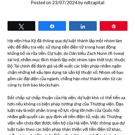
Posted on
23/07/2024
by
ndtcapital
Tweet
Share
Share
Pin
Hạ viện Hoa Kỳ đã thông qua dự luật thành lập một nhóm làm
việc để điều tra việc sử dụng tiền điện tử trong hoạt động
khủng bố và rửa tiền. Dự luật, do Dân biểu Zach Nunn (R-Iowa)
tài trợ, nhằm mục đích thành lập một nhóm tạm thời trực thuộc
Bộ Tài chính để đánh giá và đề xuất các biện pháp nhằm ngăn
chặn những kẻ xấu lạm dụng tài sản kỹ thuật số. Nhóm sẽ bao
gồm các đại diện của ngành, chẳng hạn như thành viên từ các
công ty tình báo blockchain.
Bất chấp sự chấp thuận của Hạ viện, dự luật khó có thể tiến xa
hơn nếu không có biện pháp tương ứng của Thượng viện. Đạo
luật này là một phần trong nỗ lực rộng lớn hơn của Quốc hội
nhằm giải quyết các quy định về tiền điện tử, mặc dù Thượng
viện vẫn chưa đạt được tiến bộ của Hạ viện. Việc thông qua dự
luật tuân theo các biện pháp thân thiện với tiền điện tử khác,