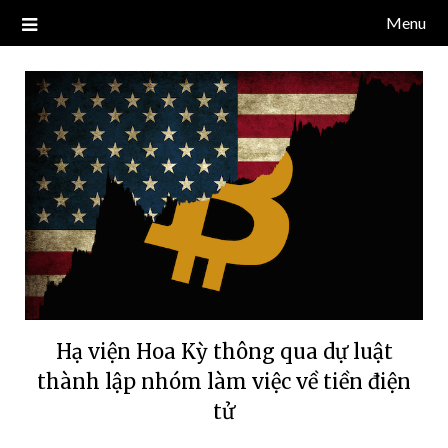
Skip
Menu
Blog về thị trường crypto, tiền điện tử, tiền mã hoá, công nghệ
NDT CAPITAL | BLOG TIỀN
to
blockchain.
content
ĐIỆN TỬ CRYPTO
Hạ viện Hoa Kỳ thông qua dự luật
thành lập nhóm làm việc về tiền điện
tử