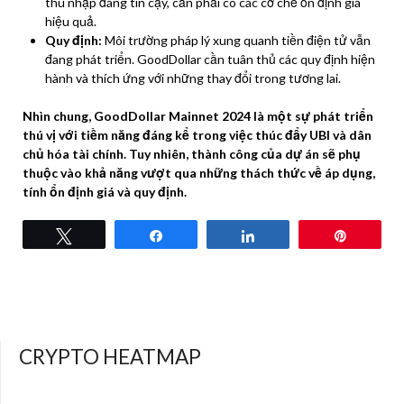
thu nhập đáng tin cậy, cần phải có các cơ chế ổn định giá
hiệu quả.
Quy định:
Môi trường pháp lý xung quanh tiền điện tử vẫn
đang phát triển. GoodDollar cần tuân thủ các quy định hiện
hành và thích ứng với những thay đổi trong tương lai.
Nhìn chung, GoodDollar Mainnet 2024 là một sự phát triển
thú vị với tiềm năng đáng kể trong việc thúc đẩy UBI và dân
chủ hóa tài chính. Tuy nhiên, thành công của dự án sẽ phụ
thuộc vào khả năng vượt qua những thách thức về áp dụng,
tính ổn định giá và quy định.
Tweet
Share
Share
Pin
CRYPTO HEATMAP