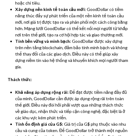
hoặc chi tiêu.
Xây dựng nền kinh tế toàn cầu mới:
GoodDollar có tiềm
năng thúc đẩy sự phát triển của một nền kinh tế toàn cầu
mới, nơi giá trị được tạo ra và phân phối một cách công bằng
hơn. Mạng lưới GoodDollar có thể kết nối mọi người từ khắp
nơi trên thế giới, tạo ra cơ hội hợp tác và giao thương mới.
Tính bền vững và minh bạch:
GoodDollar được xây dựng
trên nền tảng blockchain, đảm bảo tính minh bạch và không
thể thay đổi của các giao dịch. Điều này có thể giúp xây
dựng niềm tin vào hệ thống và khuyến khích mọi người tham
gia.
Thách thức:
Khả năng áp dụng rộng rãi:
Để đạt được tiềm năng đầy đủ
của mình, GoodDollar cần được áp dụng rộng rãi trên toàn
thế giới. Điều này đòi hỏi phải vượt qua những thách thức
về giáo dục, nhận thức và tiếp cận công nghệ, đặc biệt là ở
các khu vực kém phát triển.
Tính ổn định giá của G$:
Giá trị của G$ phụ thuộc vào nhu
cầu và cung của token. Để GoodDollar trở thành một nguồn