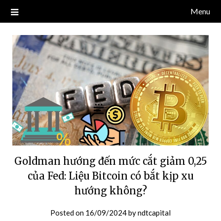
Skip
Menu
Blog về thị trường crypto, tiền điện tử, tiền mã hoá, công nghệ
NDT CAPITAL | BLOG TIỀN
to
blockchain.
content
ĐIỆN TỬ CRYPTO
Goldman hướng đến mức cắt giảm 0,25
của Fed: Liệu Bitcoin có bắt kịp xu
hướng không?
Posted on
16/09/2024
by
ndtcapital