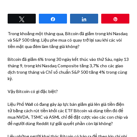
Tweet
Share
Share
Pin
Trong khoảng một tháng qua, Bitcoin đã giảm trong khi Nasdaq
và S&P 500 tăng. Liệu phe mua có quay trở lại sau khi các vòi
tiền mặt qua đêm làm tăng giá không?
Bitcoin đã giảm 6% trong 30 ngày kết thúc vào thứ Sáu, ngày 13
tháng 9, trong khi Nasdaq Composite tăng 3,7% cho các giao
dịch trong tháng và Chỉ số chuẩn S&P 500 tăng 4% trong cùng
kỳ.
Vậy Bitcoin có gì đặc biệt?
Liệu Phố Wall có đang gây áp lực bán giảm giá lên giá tiền điện
tử bằng cách rút tiền khỏi các ETF Bitcoin và dùng tiền đó để
mua NVDA, TSMC và ASML chỉ để đặt cược vào các con chip và
để người dùng Reddit tự giải quyết phần còn lại không?
Liệu những người khai thác Bitcoin có bán ra để theo kịp chi phí