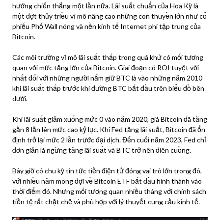
hướng chiến thắng một lần nữa. Lãi suất chuẩn của Hoa Kỳ là
một đợt thủy triều vĩ mô nâng cao những con thuyền lớn như cổ
phiếu Phố Wall nóng và nền kinh tế Internet phi tập trung của
Bitcoin.
Các môi trường vĩ mô lãi suất thấp trong quá khứ có mối tương
quan với mức tăng lớn của Bitcoin. Giai đoạn có ROI tuyệt vời
nhất đối với những người nắm giữ BTC là vào những năm 2010
khi lãi suất thấp trước khi đường BTC bắt đầu trên biểu đồ bên
dưới.
Khi lãi suất giảm xuống mức 0 vào năm 2020, giá Bitcoin đã tăng
gần 8 lần lên mức cao kỷ lục. Khi Fed tăng lãi suất, Bitcoin đã ổn
định trở lại mức 2 lần trước đại dịch. Đến cuối năm 2023, Fed chỉ
đơn giản là ngừng tăng lãi suất và BTC trở nên điên cuồng.
Bây giờ có chu kỳ tin tức tiền điện tử đóng vai trò lớn trong đó,
với nhiều năm mong đợi về Bitcoin ETF bắt đầu hình thành vào
thời điểm đó. Nhưng mối tương quan nhiều tháng với chính sách
tiền tệ rất chặt chẽ và phù hợp với lý thuyết cung cầu kinh tế.