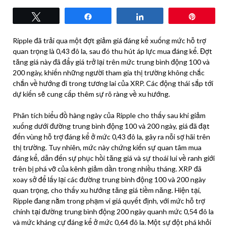
Tweet
Share
Share
Pin
Ripple đã trải qua một đợt giảm giá đáng kể xuống mức hỗ trợ
quan trọng là 0,43 đô la, sau đó thu hút áp lực mua đáng kể. Đợt
tăng giá này đã đẩy giá trở lại trên mức trung bình động 100 và
200 ngày, khiến những người tham gia thị trường không chắc
chắn về hướng đi trong tương lai của XRP. Các động thái sắp tới
dự kiến ​​sẽ cung cấp thêm sự rõ ràng về xu hướng.
Phân tích biểu đồ hàng ngày của Ripple cho thấy sau khi giảm
xuống dưới đường trung bình động 100 và 200 ngày, giá đã đạt
đến vùng hỗ trợ đáng kể ở mức 0,43 đô la, gây ra nỗi sợ hãi trên
thị trường. Tuy nhiên, mức này chứng kiến ​​sự quan tâm mua
đáng kể, dẫn đến sự phục hồi tăng giá và sự thoái lui về ranh giới
trên bị phá vỡ của kênh giảm dần trong nhiều tháng. XRP đã
xoay sở để lấy lại các đường trung bình động 100 và 200 ngày
quan trọng, cho thấy xu hướng tăng giá tiềm năng. Hiện tại,
Ripple đang nằm trong phạm vi giá quyết định, với mức hỗ trợ
chính tại đường trung bình động 200 ngày quanh mức 0,54 đô la
và mức kháng cự đáng kể ở mức 0,64 đô la. Một sự đột phá khỏi