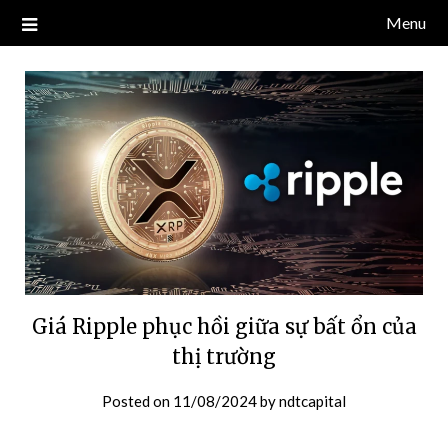
Skip
Menu
Blog về thị trường crypto, tiền điện tử, tiền mã hoá, công nghệ
NDT CAPITAL | BLOG TIỀN
to
blockchain.
content
ĐIỆN TỬ CRYPTO
Giá Ripple phục hồi giữa sự bất ổn của
thị trường
Posted on
11/08/2024
by
ndtcapital