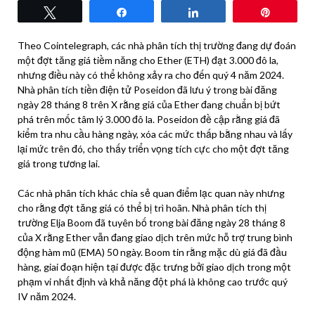
Tweet
Share
Share
Pin
Theo Cointelegraph, các nhà phân tích thị trường đang dự đoán
một đợt tăng giá tiềm năng cho Ether (ETH) đạt 3.000 đô la,
nhưng điều này có thể không xảy ra cho đến quý 4 năm 2024.
Nhà phân tích tiền điện tử Poseidon đã lưu ý trong bài đăng
ngày 28 tháng 8 trên X rằng giá của Ether đang chuẩn bị bứt
phá trên mốc tâm lý 3.000 đô la. Poseidon đề cập rằng giá đã
kiểm tra nhu cầu hàng ngày, xóa các mức thấp bằng nhau và lấy
lại mức trên đó, cho thấy triển vọng tích cực cho một đợt tăng
giá trong tương lai.
Các nhà phân tích khác chia sẻ quan điểm lạc quan này nhưng
cho rằng đợt tăng giá có thể bị trì hoãn. Nhà phân tích thị
trường Elja Boom đã tuyên bố trong bài đăng ngày 28 tháng 8
của X rằng Ether vẫn đang giao dịch trên mức hỗ trợ trung bình
động hàm mũ (EMA) 50 ngày. Boom tin rằng mặc dù giá đã đầu
hàng, giai đoạn hiện tại được đặc trưng bởi giao dịch trong một
phạm vi nhất định và khả năng đột phá là không cao trước quý
IV năm 2024.