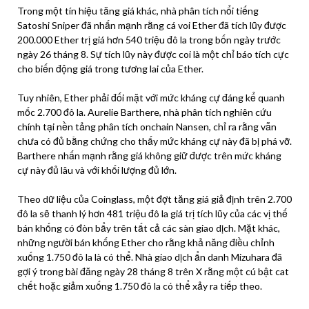
Trong một tín hiệu tăng giá khác, nhà phân tích nổi tiếng
Satoshi Sniper đã nhấn mạnh rằng cá voi Ether đã tích lũy được
200.000 Ether trị giá hơn 540 triệu đô la trong bốn ngày trước
ngày 26 tháng 8. Sự tích lũy này được coi là một chỉ báo tích cực
cho biến động giá trong tương lai của Ether.
Tuy nhiên, Ether phải đối mặt với mức kháng cự đáng kể quanh
mốc 2.700 đô la. Aurelie Barthere, nhà phân tích nghiên cứu
chính tại nền tảng phân tích onchain Nansen, chỉ ra rằng vẫn
chưa có đủ bằng chứng cho thấy mức kháng cự này đã bị phá vỡ.
Barthere nhấn mạnh rằng giá không giữ được trên mức kháng
cự này đủ lâu và với khối lượng đủ lớn.
Theo dữ liệu của Coinglass, một đợt tăng giá giả định trên 2.700
đô la sẽ thanh lý hơn 481 triệu đô la giá trị tích lũy của các vị thế
bán khống có đòn bẩy trên tất cả các sàn giao dịch. Mặt khác,
những người bán khống Ether cho rằng khả năng điều chỉnh
xuống 1.750 đô la là có thể. Nhà giao dịch ẩn danh Mizuhara đã
gợi ý trong bài đăng ngày 28 tháng 8 trên X rằng một cú bật cat
chết hoặc giảm xuống 1.750 đô la có thể xảy ra tiếp theo.