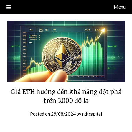
Skip
Menu
Blog về thị trường crypto, tiền điện tử, tiền mã hoá, công nghệ
NDT CAPITAL | BLOG TIỀN
to
blockchain.
content
ĐIỆN TỬ CRYPTO
Giá ETH hướng đến khả năng đột phá
trên 3.000 đô la
Posted on
29/08/2024
by
ndtcapital