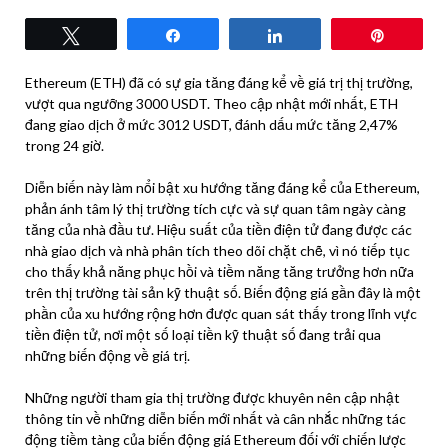
Tweet
Share
Share
Pin
Ethereum (ETH) đã có sự gia tăng đáng kể về giá trị thị trường,
vượt qua ngưỡng 3000 USDT. Theo cập nhật mới nhất, ETH
đang giao dịch ở mức 3012 USDT, đánh dấu mức tăng 2,47%
trong 24 giờ.
Diễn biến này làm nổi bật xu hướng tăng đáng kể của Ethereum,
phản ánh tâm lý thị trường tích cực và sự quan tâm ngày càng
tăng của nhà đầu tư. Hiệu suất của tiền điện tử đang được các
nhà giao dịch và nhà phân tích theo dõi chặt chẽ, vì nó tiếp tục
cho thấy khả năng phục hồi và tiềm năng tăng trưởng hơn nữa
trên thị trường tài sản kỹ thuật số. Biến động giá gần đây là một
phần của xu hướng rộng hơn được quan sát thấy trong lĩnh vực
tiền điện tử, nơi một số loại tiền kỹ thuật số đang trải qua
những biến động về giá trị.
Những người tham gia thị trường được khuyên nên cập nhật
thông tin về những diễn biến mới nhất và cân nhắc những tác
động tiềm tàng của biến động giá Ethereum đối với chiến lược