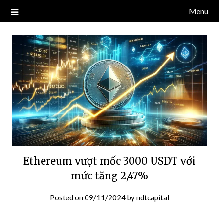
Skip
Menu
Blog về thị trường crypto, tiền điện tử, tiền mã hoá, công nghệ
NDT CAPITAL | BLOG TIỀN
to
blockchain.
content
ĐIỆN TỬ CRYPTO
Ethereum vượt mốc 3000 USDT với
mức tăng 2,47%
Posted on
09/11/2024
by
ndtcapital