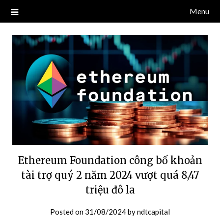
Skip
Menu
Blog về thị trường crypto, tiền điện tử, tiền mã hoá, công nghệ
NDT CAPITAL | BLOG TIỀN
to
blockchain.
content
ĐIỆN TỬ CRYPTO
Ethereum Foundation công bố khoản
tài trợ quý 2 năm 2024 vượt quá 8,47
triệu đô la
Posted on
31/08/2024
by
ndtcapital