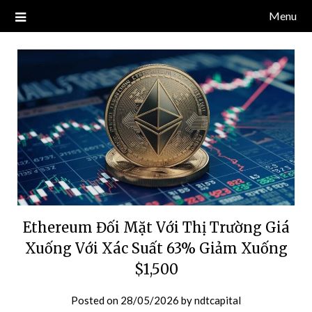
Skip
Menu
Blog về thị trường crypto, tiền điện tử, tiền mã hoá, công nghệ
NDT CAPITAL | BLOG TIỀN
to
blockchain.
content
ĐIỆN TỬ CRYPTO
Ethereum Đối Mặt Với Thị Trường Giá
Xuống Với Xác Suất 63% Giảm Xuống
$1,500
Posted on
28/05/2026
by
ndtcapital