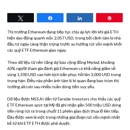
Tweet
Share
Share
Pin
Thị trường Ethereum đang tiếp tục chịu áp lực lớn khi giá ETH
hiện dao động quanh mốc 2,057 USD, trong bối cảnh tâm lý nhà
đầu tư ngày càng thận trọng trước xu hướng rút vốn mạnh khỏi
các quỹ ETF Ethereum giao ngay.
Theo dữ liệu từ nền tảng dự báo cộng đồng Myriad, khoảng
63% người tham gia đánh giá Ethereum có khả năng giảm về
vùng 1,500 USD cao hơn kịch bản phục hồi lên 3,000 USD trong
trung hạn. Điều này phản ánh tâm lý bi quan đang bao trùm thị
trường altcoin sau nhiều tuần dòng tiền suy yếu.
Dữ liệu được NS3.AI dẫn từ Farside Investors cho thấy các quỹ
ETF Ethereum spot tại Mỹ đã ghi nhận gần 500 triệu USD dòng
tiền ròng rút ra trong chuỗi 11 phiên giao dịch thua lỗ liên tiếp.
Đây được xem là một trong những giai đoạn rút vốn mạnh nhất
kể từ khi ETF ETH được phê duyệt.