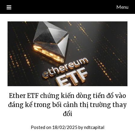
Skip
Menu
Blog về thị trường crypto, tiền điện tử, tiền mã hoá, công nghệ
NDT CAPITAL | BLOG TIỀN
to
blockchain.
content
ĐIỆN TỬ CRYPTO
Ether ETF chứng kiến ​​dòng tiền đổ vào
đáng kể trong bối cảnh thị trường thay
đổi
Posted on
18/02/2025
by
ndtcapital