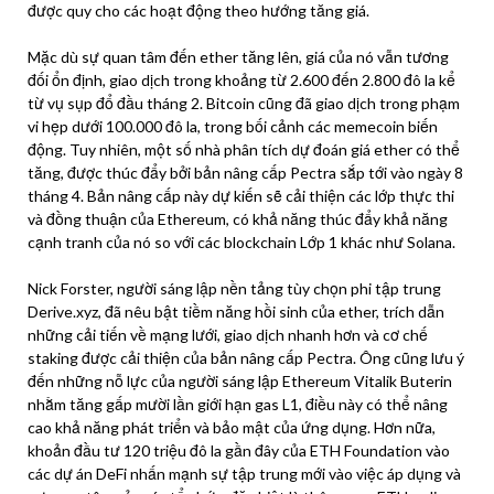
được quy cho các hoạt động theo hướng tăng giá.
Mặc dù sự quan tâm đến ether tăng lên, giá của nó vẫn tương
đối ổn định, giao dịch trong khoảng từ 2.600 đến 2.800 đô la kể
từ vụ sụp đổ đầu tháng 2. Bitcoin cũng đã giao dịch trong phạm
vi hẹp dưới 100.000 đô la, trong bối cảnh các memecoin biến
động. Tuy nhiên, một số nhà phân tích dự đoán giá ether có thể
tăng, được thúc đẩy bởi bản nâng cấp Pectra sắp tới vào ngày 8
tháng 4. Bản nâng cấp này dự kiến ​​sẽ cải thiện các lớp thực thi
và đồng thuận của Ethereum, có khả năng thúc đẩy khả năng
cạnh tranh của nó so với các blockchain Lớp 1 khác như Solana.
Nick Forster, người sáng lập nền tảng tùy chọn phi tập trung
Derive.xyz, đã nêu bật tiềm năng hồi sinh của ether, trích dẫn
những cải tiến về mạng lưới, giao dịch nhanh hơn và cơ chế
staking được cải thiện của bản nâng cấp Pectra. Ông cũng lưu ý
đến những nỗ lực của người sáng lập Ethereum Vitalik Buterin
nhằm tăng gấp mười lần giới hạn gas L1, điều này có thể nâng
cao khả năng phát triển và bảo mật của ứng dụng. Hơn nữa,
khoản đầu tư 120 triệu đô la gần đây của ETH Foundation vào
các dự án DeFi nhấn mạnh sự tập trung mới vào việc áp dụng và