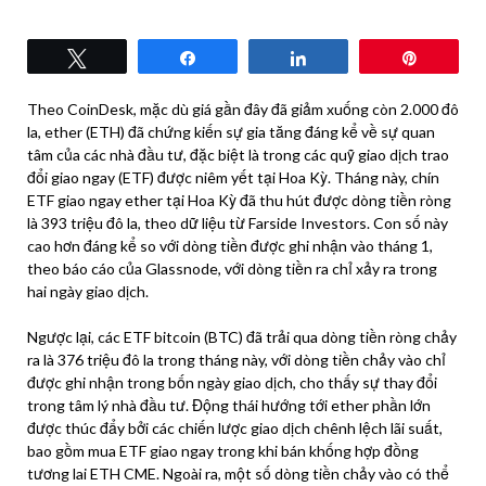
Tweet
Share
Share
Pin
Theo CoinDesk, mặc dù giá gần đây đã giảm xuống còn 2.000 đô
la, ether (ETH) đã chứng kiến ​​sự gia tăng đáng kể về sự quan
tâm của các nhà đầu tư, đặc biệt là trong các quỹ giao dịch trao
đổi giao ngay (ETF) được niêm yết tại Hoa Kỳ. Tháng này, chín
ETF giao ngay ether tại Hoa Kỳ đã thu hút được dòng tiền ròng
là 393 triệu đô la, theo dữ liệu từ Farside Investors. Con số này
cao hơn đáng kể so với dòng tiền được ghi nhận vào tháng 1,
theo báo cáo của Glassnode, với dòng tiền ra chỉ xảy ra trong
hai ngày giao dịch.
Ngược lại, các ETF bitcoin (BTC) đã trải qua dòng tiền ròng chảy
ra là 376 triệu đô la trong tháng này, với dòng tiền chảy vào chỉ
được ghi nhận trong bốn ngày giao dịch, cho thấy sự thay đổi
trong tâm lý nhà đầu tư. Động thái hướng tới ether phần lớn
được thúc đẩy bởi các chiến lược giao dịch chênh lệch lãi suất,
bao gồm mua ETF giao ngay trong khi bán khống hợp đồng
tương lai ETH CME. Ngoài ra, một số dòng tiền chảy vào có thể