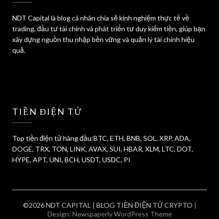
NDT Capital là blog cá nhân chia sẻ kinh nghiệm thực tế về
trading, đầu tư tài chính và phát triển tư duy kiếm tiền, giúp bạn
xây dựng nguồn thu nhập bền vững và quản lý tài chính hiệu
quả.
TIỀN ĐIỆN TỬ
Top tiền điện tử hàng đầu:BTC, ETH, BNB, SOL, XRP, ADA,
DOGE, TRX, TON, LINK, AVAX, SUI, HBAR, XLM, LTC, DOT,
HYPE, APT, UNI, BCH, USDT, USDC, PI
©2026 NDT CAPITAL | BLOG TIỀN ĐIỆN TỬ CRYPTO
|
Design:
Newspaperly WordPress Theme