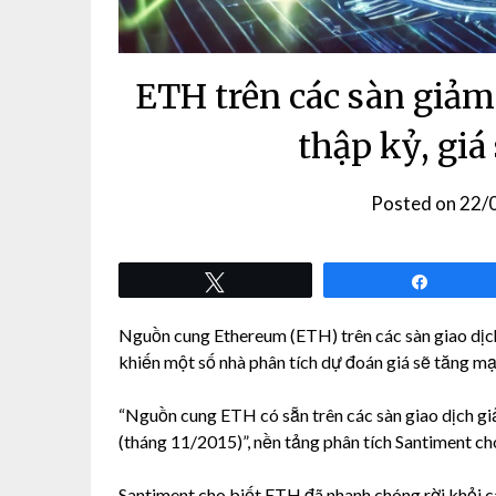
ETH trên các sàn giả
thập kỷ, gi
Posted on
22/
Tweet
Share
Nguồn cung Ethereum (ETH) trên các sàn giao dịc
khiến một số nhà phân tích dự đoán giá sẽ tăng mạ
“Nguồn cung ETH có sẵn trên các sàn giao dịch gi
(tháng 11/2015)”, nền tảng phân tích Santiment ch
Santiment cho biết ETH đã nhanh chóng rời khỏi cá