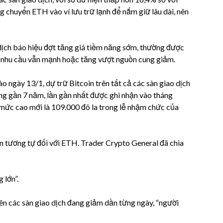
g chuyển ETH vào ví lưu trữ lạnh để nắm giữ lâu dài, nên
ịch báo hiệu đợt tăng giá tiềm năng sớm, thường được
nếu nhu cầu vẫn mạnh hoặc tăng vượt nguồn cung giảm.
ào ngày 13/1, dự trữ Bitcoin trên tất cả các sàn giao dịch
g gần 7 năm, lần gần nhất được ghi nhận vào tháng
n mức cao mới là 109.000 đô la trong lễ nhậm chức của
ản tương tự đối với ETH. Trader Crypto General đã chia
 lớn”.
ên các sàn giao dịch đang giảm dần từng ngày, “người