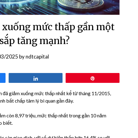
m xuống mức thấp gần một
á sắp tăng mạnh?
03/2025
by
ndtcapital
Share
Pin
h đã giảm xuống mức thấp nhất kể từ tháng 11/2015,
nh bất chấp tâm lý bi quan gần đây.
ảm còn 8,97 triệu, mức thấp nhất trong gần 10 năm
o biết.
c sàn giao dịch, với số dư hiện thấp hơn 16,4% so với