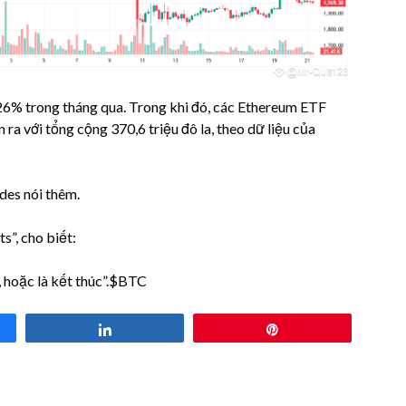
26% trong tháng qua. Trong khi đó, các Ethereum ETF
 ra với tổng cộng 370,6 triệu đô la, theo dữ liệu của
des nói thêm.
s”, cho biết:
, hoặc là kết thúc”.$BTC
Share
Pin