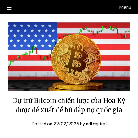
Skip
Menu
Blog về thị trường crypto, tiền điện tử, tiền mã hoá, công nghệ
NDT CAPITAL | BLOG TIỀN
to
blockchain.
content
ĐIỆN TỬ CRYPTO
Dự trữ Bitcoin chiến lược của Hoa Kỳ
được đề xuất để bù đắp nợ quốc gia
Posted on
22/02/2025
by
ndtcapital