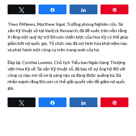
Tweet
Share
Share
Pin
Theo PANews, Matthew Sigel, Trưởng phòng Nghiên cứu Tài
sản Kỹ thuật số tại VanEck Research, đã đề xuất trên nền tảng
X rằng một quỹ dự trữ Bitcoin chiến lược của Hoa Kỳ có thể giúp
giảm bớt nợ quốc gia. Tổ chức này đã mô hình hóa khái niệm này
và phát hành một công cụ trên trang web của họ.
Đáp lại, Cynthia Lummis, Chủ tịch Tiểu ban Ngân hàng Thượng
viện Hoa Kỳ về Tài sản Kỹ thuật số, đã bày tỏ sự ủng hộ đối với
công cụ này, mô tả nó là sáng tạo và đáng được quảng bá. Bà
nhấn mạnh rằng Bitcoin có thể giải quyết vấn đề giảm nợ quốc
gia.
Tweet
Share
Share
Pin