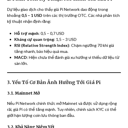
Dự liệu giao dịch cho thấy giá Pi Network dao động trong
khoảng
0,5 – 1 USD
trên các thị trường OTC. Các nhà phân tích
kỹ thuật nhận định rằng:
Hỗ trợ mạnh
: 0,5 – 0,7 USD
Kháng cự quan trọng
: 1,5 – 3 USD
RSI (Relative Strength Index)
: Chạm ngưỡng 70 khi giá
tăng nhanh, báo hiệu quá mua.
MACD
: Hiện chưa thể đánh giá xu hướng vì thiếu dữ liệu từ
sàn lớn.
3. Yếu Tố Cơ Bản Ảnh Hưởng Tới Giá Pi
3.1. Mainnet Mở
Nếu Pi Network chính thức mở Mainnet và được sử dụng rộng
rãi, giá Pi có thể tăng mạnh. Tuy nhiên, chính sách KYC có thể
giới hạn lượng coin lưu thông ban đầu.
3.2. Khả Năng Niêm Yết