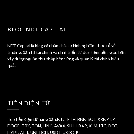
BLOG NDT CAPITAL
NDT Capital là blog cá nhân chia sẻ kinh nghiệm thực tế về
trading, đầu tư tài chính và phát triển tư duy kiếm tiền, giúp bạn
xây dựng nguồn thu nhập bền vững và quản lý tài chính hiệu
quả.
TIỀN ĐIỆN TỬ
Top tiền điện tử hàng đầu:BTC, ETH, BNB, SOL, XRP, ADA,
DOGE, TRX, TON, LINK, AVAX, SUI, HBAR, XLM, LTC, DOT,
HYPE, APT, UNI, BCH, USDT, USDC, PI