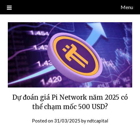
Skip
Menu
Blog về thị trường crypto, tiền điện tử, tiền mã hoá, công nghệ
NDT CAPITAL | BLOG TIỀN
to
blockchain.
content
ĐIỆN TỬ CRYPTO
Dự đoán giá Pi Network năm 2025 có
thể chạm mốc 500 USD?
Posted on
31/03/2025
by
ndtcapital