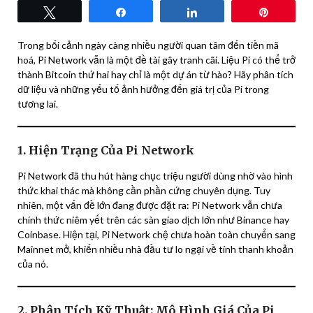
Tweet
Share
Share
Pin
Trong bối cảnh ngày càng nhiều người quan tâm đến tiền mã
hoá, Pi Network vẫn là một đề tài gây tranh cãi. Liệu Pi có thể trở
thành Bitcoin thứ hai hay chỉ là một dự án từ hào? Hãy phân tích
dữ liệu và những yếu tố ảnh hưởng đến giá trị của Pi trong
tương lai.
1. Hiện Trạng Của Pi Network
Pi Network đã thu hút hàng chục triệu người dùng nhờ vào hình
thức khai thác mà không cần phần cứng chuyên dụng. Tuy
nhiên, một vấn đề lớn đang được đặt ra: Pi Network vẫn chưa
chính thức niêm yết trên các sàn giao dịch lớn như Binance hay
Coinbase. Hiện tại, Pi Network chệ chưa hoàn toàn chuyển sang
Mainnet mở, khiến nhiều nhà đầu tư lo ngại về tính thanh khoản
của nó.
2. Phân Tích Kỹ Thuật: Mô Hình Giá Của Pi