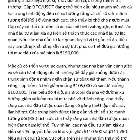
giảm giá, báo hiệu một sự thay đổi tích cực trong tâm lý thị
trường. Cặp BTC/USDT đang thể hiện dấu hiệu mạnh mẽ, với cả
hai trung bình động đều có xu hướng tăng và chỉ số sức mạnh
tương đối (RSI) ở vùng tích cực, cho thấy lợi thế cho người mua.
Cặp này có thể đạt đến cổ áo của mô hình vai-ngược, nơi mà các
nhà đầu tư giảm giá dự kiến sẽ thách thức các nhà đầu tư lạc
quan. Nếu các nhà đầu tư lạc quan duy trì vị trí gần cổ áo, điều
này làm tăng khả năng xảy ra sự bứt phá, có thể đưa giá hướng
tới mục tiêu của mô hình là $150,000.
Mặc dù có triển vọng lạc quan, nhưng các nhà bán vẫn cảnh giác
và sẽ cần hành động nhanh chóng để đẩy giá xuống dưới các
trung bình động nhằm ngăn chặn sự tăng giá thêm. Nếu thành
công, cặp tiền có thể giảm xuống $105,000 và sau đó xuống
$100,000. Trên biểu đồ 4 giờ, giá Bitcoin đã phá vỡ đường xu
hướng giảm và kiểm tra lại mức phá vỡ thành công, cho thấy
rằng các nhà đầu tư lạc quan đang cố gắng thiết lập mức này
làm hỗ trợ. Các trung bình động tăng dần và chỉ số sức mạnh
tương đối (RSI) tích cực cho thấy rằng các nhà đầu tư lạc quan
hiện đang nắm lợi thế. Tuy nhiên, các nhà đầu tư giảm giá dự
kiến sẽ kiên quyết bảo vệ khu vực giữa $110,500 và $111,980.
Nếu giá rút lui từ khu vực phía trên này nhưng tìm thấy hỗ trợ