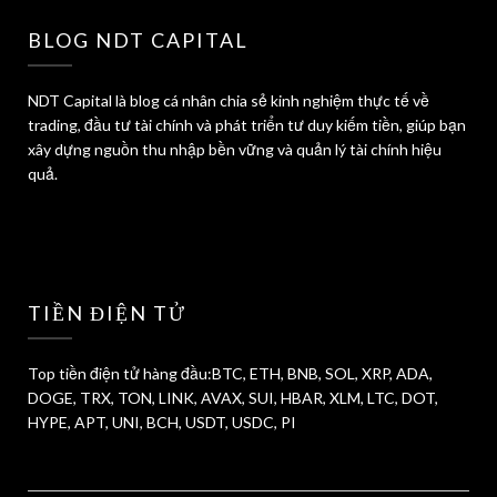
BLOG NDT CAPITAL
NDT Capital là blog cá nhân chia sẻ kinh nghiệm thực tế về
trading, đầu tư tài chính và phát triển tư duy kiếm tiền, giúp bạn
xây dựng nguồn thu nhập bền vững và quản lý tài chính hiệu
quả.
TIỀN ĐIỆN TỬ
Top tiền điện tử hàng đầu:BTC, ETH, BNB, SOL, XRP, ADA,
DOGE, TRX, TON, LINK, AVAX, SUI, HBAR, XLM, LTC, DOT,
HYPE, APT, UNI, BCH, USDT, USDC, PI