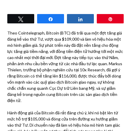
Tweet
Share
Share
Pin
Theo Cointelegraph, Bitcoin (BTC) đã trải qua một đợt tăng giá
đáng kể vào thứ Tư, vượt qua $109,000 và làm vô hiệu hóa một
mô hình giảm giá. Sự phát triển này đã đặt nền tảng cho động
lực tăng giá tiềm năng, với đồng tiền điện tử hướng tới một mức
cao nhất mọi thời đại mới. Đợt tăng này tiếp tục vào thứ Năm,
phản ánh nhu cầu bền vững từ các nhà đầu tư lạc quan. Markus
Thielen, trưởng bộ phận nghiên cứu tại 10x Research, đã gợi ý
rằng Bitcoin có thể tăng lên $116,000, được thúc đẩy bởi dòng
vốn mạnh vào các quỹ giao dịch Bitcoin giao ngay, sự không
chắc chắn xung quanh Cục Dự trữ Liên bang Mỹ, và sự giảm
đáng kể trong nguồn cung Bitcoin trên các sàn giao dịch tiền
điện tử.
Hành động giá của Bitcoin đã rất đáng chú ý, khi nó bật lên từ
mức hỗ trợ $105,000 và đóng cửa trên đường xu hướng giảm
vào thứ Tư. Di chuyển này đã làm vô hiệu hóa mô hình tam giác