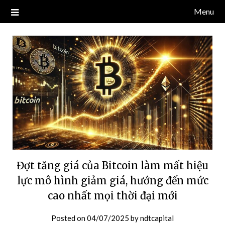
Skip
Menu
Blog về thị trường crypto, tiền điện tử, tiền mã hoá, công nghệ
NDT CAPITAL | BLOG TIỀN
to
blockchain.
content
ĐIỆN TỬ CRYPTO
Đợt tăng giá của Bitcoin làm mất hiệu
lực mô hình giảm giá, hướng đến mức
cao nhất mọi thời đại mới
Posted on
04/07/2025
by
ndtcapital