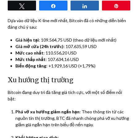
Tweet
Share
Share
Pin
Dựa vào dữ liệu K-line mới nhất, Bitcoin đã có những diễn biến
đáng chú ý sau:
Giá hiện tại
: 109.564,75 USD (theo dữ liệu mới nhất)
Giá mở cửa (24h trước)
: 107.635,59 USD
Mức cao nhất
: 110.556,20 USD
Mức thấp nhất
: 107.634,16 USD
Biến động tăng
: +1.929,16 USD (+1,79%)
Xu hướng thị trường
Bitcoin đang duy trì đà tăng giá tích cực, với một số điểm nổi
bật:
Phá vỡ xu hướng giảm ngắn hạn
: Theo thông tin từ các
nguồn tin thị trường, BTC đã nhanh chóng phá vỡ xu hướng
giảm giá ngắn hạn trên biểu đồ nến ngày.
Khối lượng giao dịch
: