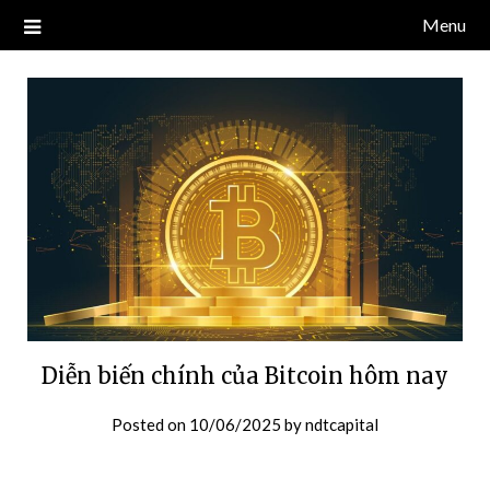
Skip
Menu
Blog về thị trường crypto, tiền điện tử, tiền mã hoá, công nghệ
NDT CAPITAL | BLOG TIỀN
to
blockchain.
content
ĐIỆN TỬ CRYPTO
Diễn biến chính của Bitcoin hôm nay
Posted on
10/06/2025
by
ndtcapital