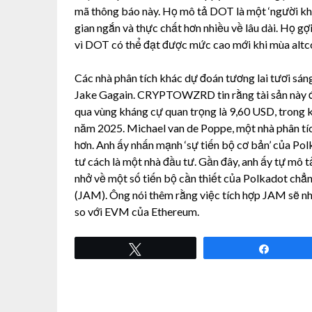
mã thông báo này. Họ mô tả DOT là một ‘người kh
gian ngắn và thực chất hơn nhiều về lâu dài. Họ gợi
vì DOT có thể đạt được mức cao mới khi mùa altco
Các nhà phân tích khác dự đoán tương lai tươi
Jake Gagain. CRYPTOWZRD tin rằng tài sản này đã 
qua vùng kháng cự quan trọng là 9,60 USD, trong 
năm 2025. Michael van de Poppe, một nhà phân tíc
hơn. Anh ấy nhấn mạnh ‘sự tiến bộ cơ bản’ của P
tư cách là một nhà đầu tư. Gần đây, anh ấy tự mô 
nhở về một số tiến bộ cần thiết của Polkadot chẳ
(JAM). Ông nói thêm rằng việc tích hợp JAM sẽ nh
so với EVM của Ethereum.
Tweet
Share