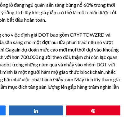
ổng lồ đang ngủ quên’ sẵn sàng bùng nổ 60% trong thời
 ý rằng tích lũy khi giá giảm có thể là một chiến lược tốt
in bắt đầu hoàn toàn.
 sáng cho việc định giá DOT bao gồm CRYPTOWZRD và
sẵn sàng cho một đợt ‘núi lửa phun trào’ nếu nó vượt
khi Gagain dự đoán mức cao mới mọi thời đại vào khoảng
h với hơn 700.000 người theo dõi, thậm chí còn lạc quan
olkadot trong những năm qua và nhảy vào nhóm DOT với
tả mình là một người hâm mộ giao thức blockchain, nhắc
ng hạn như việc phát hành Giấy xám Máy tích lũy tham gia
ằm mục đích tăng sản lượng lên gấp hàng trăm nghìn lần
Share
Pin