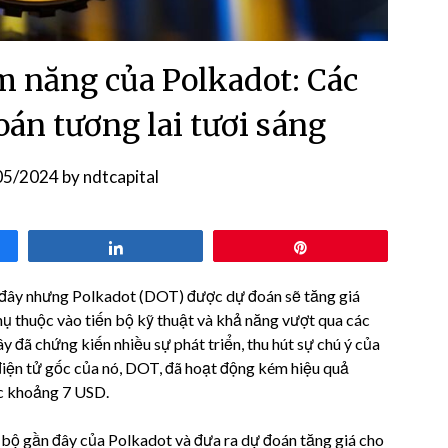
ềm năng của Polkadot: Các
oán tương lai tươi sáng
05/2024
by
ndtcapital
Share
Pin
 đây nhưng Polkadot (DOT) được dự đoán sẽ tăng giá
phụ thuộc vào tiến bộ kỹ thuật và khả năng vượt qua các
 đã chứng kiến ​​nhiều sự phát triển, thu hút sự chú ý của
 điện tử gốc của nó, DOT, đã hoạt động kém hiệu quả
ức khoảng 7 USD.
n bộ gần đây của Polkadot và đưa ra dự đoán tăng giá cho