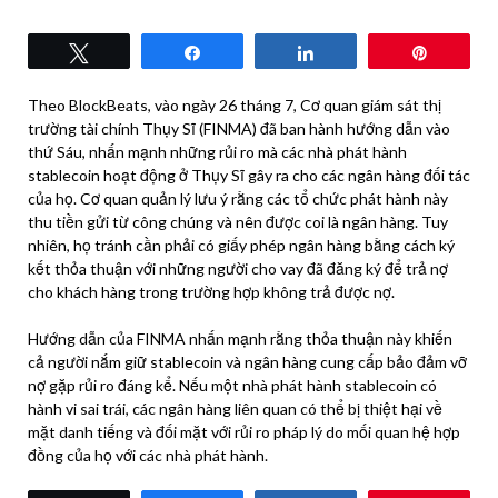
Tweet
Share
Share
Pin
Theo BlockBeats, vào ngày 26 tháng 7, Cơ quan giám sát thị
trường tài chính Thụy Sĩ (FINMA) đã ban hành hướng dẫn vào
thứ Sáu, nhấn mạnh những rủi ro mà các nhà phát hành
stablecoin hoạt động ở Thụy Sĩ gây ra cho các ngân hàng đối tác
của họ. Cơ quan quản lý lưu ý rằng các tổ chức phát hành này
thu tiền gửi từ công chúng và nên được coi là ngân hàng. Tuy
nhiên, họ tránh cần phải có giấy phép ngân hàng bằng cách ký
kết thỏa thuận với những người cho vay đã đăng ký để trả nợ
cho khách hàng trong trường hợp không trả được nợ.
Hướng dẫn của FINMA nhấn mạnh rằng thỏa thuận này khiến
cả người nắm giữ stablecoin và ngân hàng cung cấp bảo đảm vỡ
nợ gặp rủi ro đáng kể. Nếu một nhà phát hành stablecoin có
hành vi sai trái, các ngân hàng liên quan có thể bị thiệt hại về
mặt danh tiếng và đối mặt với rủi ro pháp lý do mối quan hệ hợp
đồng của họ với các nhà phát hành.