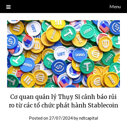
Skip
Menu
Blog về thị trường crypto, tiền điện tử, tiền mã hoá, công nghệ
NDT CAPITAL | BLOG TIỀN
to
blockchain.
content
ĐIỆN TỬ CRYPTO
Cơ quan quản lý Thụy Sĩ cảnh báo rủi
ro từ các tổ chức phát hành Stablecoin
Posted on
27/07/2024
by
ndtcapital