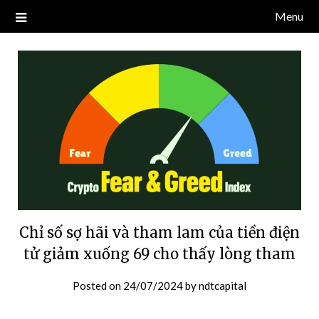
Skip
Menu
Blog về thị trường crypto, tiền điện tử, tiền mã hoá, công nghệ
NDT CAPITAL | BLOG TIỀN
to
blockchain.
content
ĐIỆN TỬ CRYPTO
Chỉ số sợ hãi và tham lam của tiền điện
tử giảm xuống 69 cho thấy lòng tham
Posted on
24/07/2024
by
ndtcapital