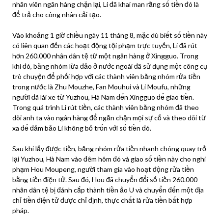
nhân viên ngân hàng chặn lại, Li đã khai man rằng số tiền đó là
để trả cho công nhân cải tạo.
Vào khoảng 1 giờ chiều ngày 11 tháng 8, mặc dù biết số tiền này
có liên quan đến các hoạt động tội phạm trực tuyến, Li đã rút
hơn 260.000 nhân dân tệ từ một ngân hàng ở Xingguo. Trong
khi đó, băng nhóm lừa đảo ở nước ngoài đã sử dụng một công cụ
trò chuyện để phối hợp với các thành viên băng nhóm rửa tiền
trong nước là Zhu Mouzhe, Fan Mouhui và Li Moufu, những
người đã lái xe từ Yuzhou, Hà Nam đến Xingguo để giao tiền.
Trong quá trình Li rút tiền, các thành viên băng nhóm đã theo
dõi anh ta vào ngân hàng để ngăn chặn mọi sự cố và theo dõi từ
xa để đảm bảo Li không bỏ trốn với số tiền đó.
Sau khi lấy được tiền, băng nhóm rửa tiền nhanh chóng quay trở
lại Yuzhou, Hà Nam vào đêm hôm đó và giao số tiền này cho nghi
phạm Hou Moupeng, người tham gia vào hoạt động rửa tiền
bằng tiền điện tử. Sau đó, Hou đã chuyển đổi số tiền 260.000
nhân dân tệ bị đánh cắp thành tiền ảo U và chuyển đến một địa
chỉ tiền điện tử được chỉ định, thực chất là rửa tiền bất hợp
pháp.