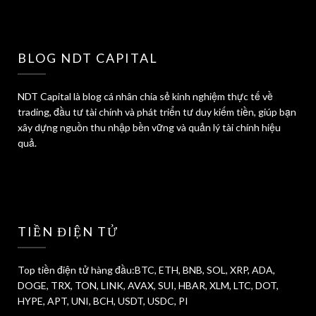
BLOG NDT CAPITAL
NDT Capital là blog cá nhân chia sẻ kinh nghiệm thực tế về
trading, đầu tư tài chính và phát triển tư duy kiếm tiền, giúp bạn
xây dựng nguồn thu nhập bền vững và quản lý tài chính hiệu
quả.
TIỀN ĐIỆN TỬ
Top tiền điện tử hàng đầu:BTC, ETH, BNB, SOL, XRP, ADA,
DOGE, TRX, TON, LINK, AVAX, SUI, HBAR, XLM, LTC, DOT,
HYPE, APT, UNI, BCH, USDT, USDC, PI