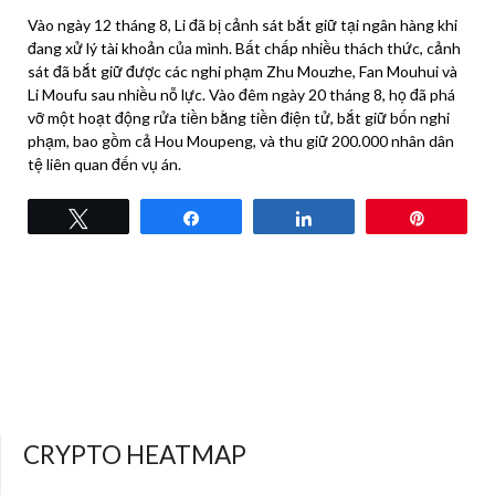
Vào ngày 12 tháng 8, Li đã bị cảnh sát bắt giữ tại ngân hàng khi
đang xử lý tài khoản của mình. Bất chấp nhiều thách thức, cảnh
sát đã bắt giữ được các nghi phạm Zhu Mouzhe, Fan Mouhui và
Li Moufu sau nhiều nỗ lực. Vào đêm ngày 20 tháng 8, họ đã phá
vỡ một hoạt động rửa tiền bằng tiền điện tử, bắt giữ bốn nghi
phạm, bao gồm cả Hou Moupeng, và thu giữ 200.000 nhân dân
tệ liên quan đến vụ án.
Tweet
Share
Share
Pin
CRYPTO HEATMAP