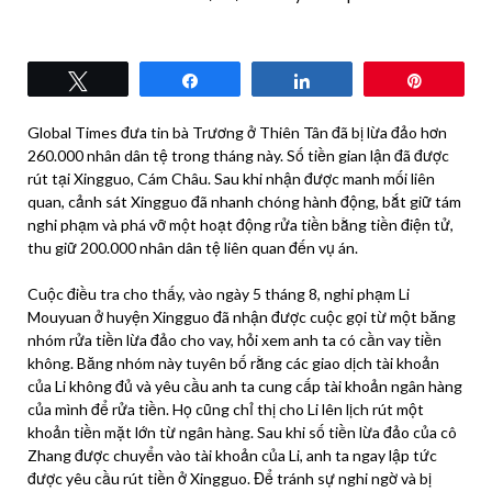
Tweet
Share
Share
Pin
Global Times đưa tin bà Trương ở Thiên Tân đã bị lừa đảo hơn
260.000 nhân dân tệ trong tháng này. Số tiền gian lận đã được
rút tại Xingguo, Cám Châu. Sau khi nhận được manh mối liên
quan, cảnh sát Xingguo đã nhanh chóng hành động, bắt giữ tám
nghi phạm và phá vỡ một hoạt động rửa tiền bằng tiền điện tử,
thu giữ 200.000 nhân dân tệ liên quan đến vụ án.
Cuộc điều tra cho thấy, vào ngày 5 tháng 8, nghi phạm Li
Mouyuan ở huyện Xingguo đã nhận được cuộc gọi từ một băng
nhóm rửa tiền lừa đảo cho vay, hỏi xem anh ta có cần vay tiền
không. Băng nhóm này tuyên bố rằng các giao dịch tài khoản
của Li không đủ và yêu cầu anh ta cung cấp tài khoản ngân hàng
của mình để rửa tiền. Họ cũng chỉ thị cho Li lên lịch rút một
khoản tiền mặt lớn từ ngân hàng. Sau khi số tiền lừa đảo của cô
Zhang được chuyển vào tài khoản của Li, anh ta ngay lập tức
được yêu cầu rút tiền ở Xingguo. Để tránh sự nghi ngờ và bị