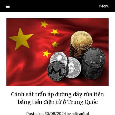
Skip
Menu
Blog về thị trường crypto, tiền điện tử, tiền mã hoá, công nghệ
NDT CAPITAL | BLOG TIỀN
to
blockchain.
content
ĐIỆN TỬ CRYPTO
Cảnh sát trấn áp đường dây rửa tiền
bằng tiền điện tử ở Trung Quốc
Posted on
30/08/2024
by
ndtcapital